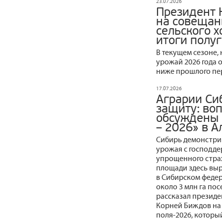
23.07.2026
Президент 
на совещан
сельского 
итоги полу
В текущем сезоне,
урожай 2026 года 
ниже прошлого пер
17.07.2026
Аграрии Си
защиту: во
обсуждены 
– 2026» в А
Сибирь демонстри
урожая с господд
упрощенного стра
площади здесь выро
в Сибирском феде
около 3 млн га пос
рассказал презид
Корней Биждов на
поля-2026, который