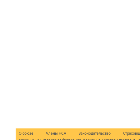
О союзе
Члены НСА
Законодательство
Страховщ