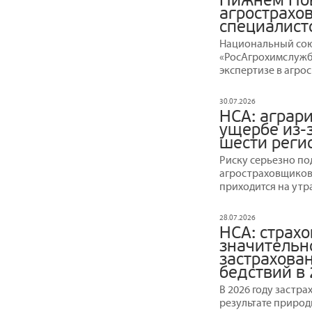
Нижнем Нов
агрострахов
специалист
Национальный сою
«РосАгрохимслужб
экспертизе в агро
30.07.2026
НСА: аграр
ущербе из-
шести реги
Риску серьезно по
агростраховщиков 
приходится на утр
28.07.2026
НСА: страх
значительн
застрахова
бедствий в
В 2026 году застр
результате природ