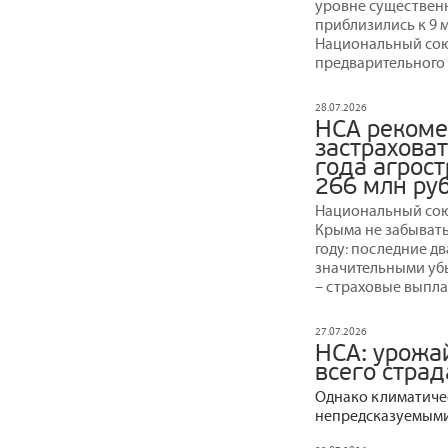
уровне существенн
приблизились к 9 
Национальный сою
предварительного 
28.07.2026
НСА рекоме
застраховат
года агрос
266 млн ру
Национальный сою
Крыма не забывать 
году: последние д
значительными уб
– страховые выпла
27.07.2026
НСА: урожа
всего страд
Однако климатичес
непредсказуемыми