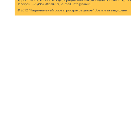
Адрес: 107217, Российская Федерация, Москва, ул. Садовая-Спасская, д. 21
Телефон: +7 (495) 782-04-99, e-mail: info@naai.ru
© 2012 "Национальный союз агростраховщиков" Все права защищены