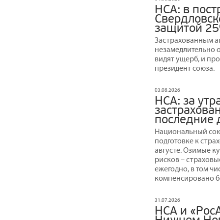
НСА: в пос
Свердловск
защитой 25
Застрахованным а
незамедлительно о
видят ущерб, и пр
президент союза.
03.08.2026
НСА: за утр
застрахова
последние 
Национальный сою
подготовке к стра
августе. Озимые к
рисков – страховы
ежегодно, в том чи
компенсировано бо
31.07.2026
НСА и «Рос