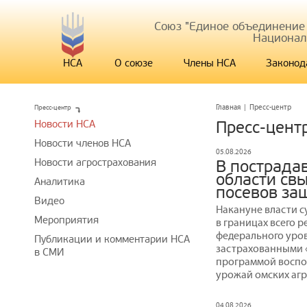
Союз "Единое объединение
Национал
НСА
О союзе
Члены НСА
Законод
Пресс-центр
Главная
|
Пресс-центр
Новости НСА
Пресс-цент
Новости членов НСА
05.08.2026
Новости агрострахования
В пострада
области св
Аналитика
посевов за
Видео
Накануне власти 
Мероприятия
в границах всего 
федерального уров
Публикации и комментарии НСА
застрахованными «
в СМИ
программой воспо
урожай омских агр
04.08.2026