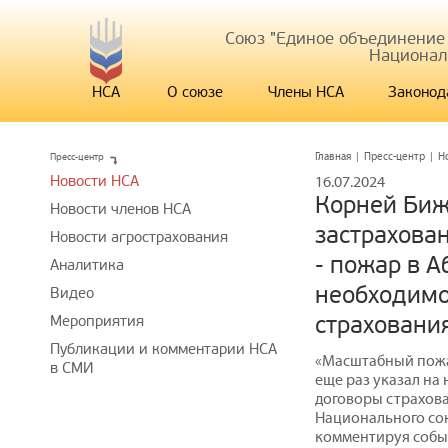
Союз "Единое объединение
Национал
НСА
О союзе
Члены НСА
Законод
Пресс-центр
Главная
|
Пресс-центр
|
Н
Новости НСА
16.07.2024
Корней Биж
Новости членов НСА
застрахован
Новости агрострахования
- пожар в 
Аналитика
необходимо
Видео
страховани
Мероприятия
Публикации и комментарии НСА
«Масштабный пожа
в СМИ
еще раз указал на
договоры страхова
Национального со
комментируя событ