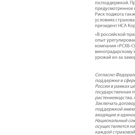
господдержкой. П
предусмотренное 
Риск поджога такж
условиях страхова
президент НСА Ко
«В российской пра
опыт урегулировани
компания «РСХБ-С
виноградарскому х
урожай из-за замо
Согласно Федераль
поддержке в сфере
России в рамках ц
государственная 
растениеводства, 
Заключать договор
поддержкой имеют
входящие в едино
Национальный сою
осуществляется на
каждой страховой