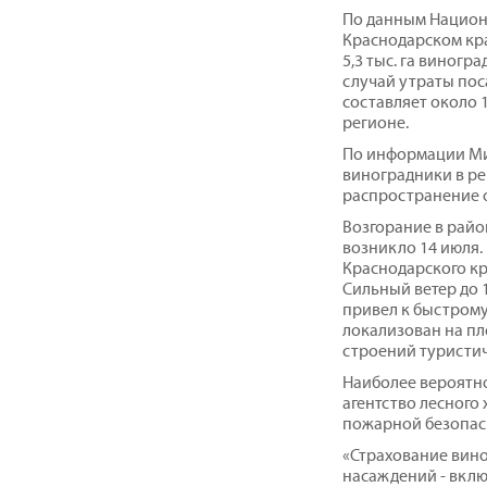
По данным Национ
Краснодарском кра
5,3 тыс. га виногра
случай утраты поса
составляет около 1
регионе.
По информации Мин
виноградники в ре
распространение о
Возгорание в рай
возникло 14 июля
Краснодарского кра
Сильный ветер до 
привел к быстрому
локализован на пл
строений туристич
Наиболее вероятн
агентство лесного
пожарной безопас
«Страхование вино
насаждений - вклю