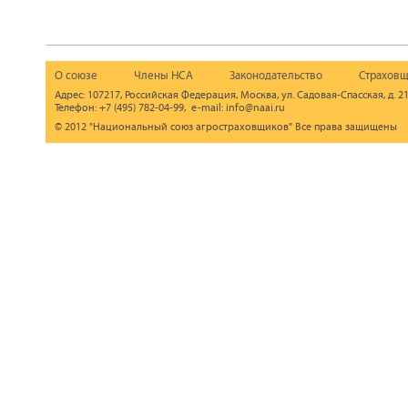
О союзе
Члены НСА
Законодательство
Страховщ
Адрес: 107217, Российская Федерация, Москва, ул. Садовая-Спасская, д. 21
Телефон: +7 (495) 782-04-99, e-mail: info@naai.ru
© 2012 "Национальный союз агростраховщиков" Все права защищены