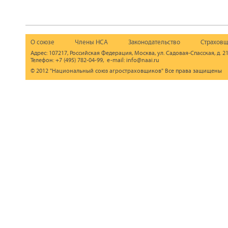
О союзе
Члены НСА
Законодательство
Страховщ
Адрес: 107217, Российская Федерация, Москва, ул. Садовая-Спасская, д. 21
Телефон: +7 (495) 782-04-99, e-mail: info@naai.ru
© 2012 "Национальный союз агростраховщиков" Все права защищены