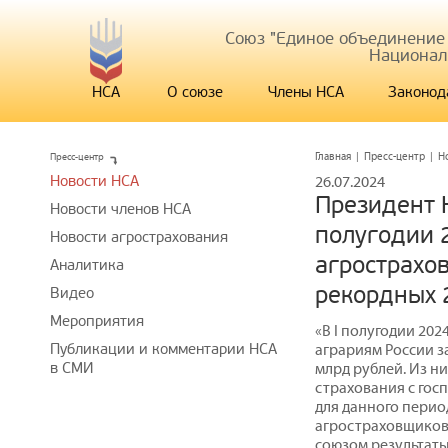
Союз "Единое объединение
Национал
НСА
О союзе
Члены НСА
Законод
Пресс-центр
Главная
|
Пресс-центр
|
Н
Новости НСА
26.07.2024
Президент 
Новости членов НСА
полугодии 
Новости агрострахования
агрострахо
Аналитика
рекордных 
Видео
Мероприятия
«В I полугодии 20
Публикации и комментарии НСА
аграриям России з
в СМИ
млрд рублей. Из ни
страхования с гос
для данного перио
агростраховщиков
союзом результаты