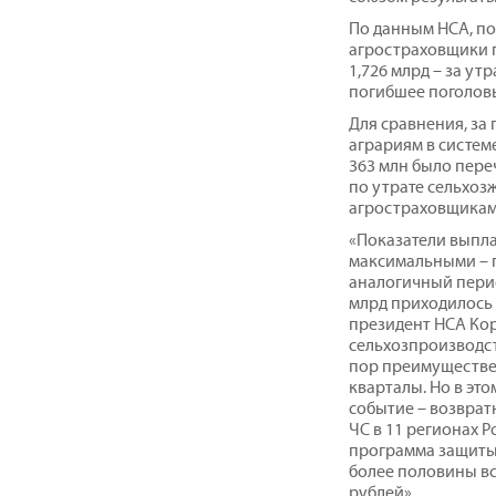
По данным НСА, п
агростраховщики п
1,726 млрд – за ут
погибшее поголовь
Для сравнения, за 
аграриям в систем
363 млн было пере
по утрате сельхоз
агростраховщиками
«Показатели выпла
максимальными – 
аналогичный период
млрд приходилось 
президент НСА Кор
сельхозпроизводст
пор преимуществе
кварталы. Но в эт
событие – возвра
ЧС в 11 регионах Р
программа защиты 
более половины все
рублей».