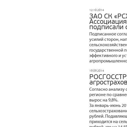
12.10.2014
ЗАО СК «РС
Ассоциация
подписали 
Подписанное согл
усилий сторон, на
сельскохозяйствен
государственной 
эффективного и у
агропромышленног
19.09.2014
РОСГОССТР
агрострахо
Согласно анализу 
регионе по сравн
вырос на 9,8%.
За январь-июнь 20
сельхозстраховани
рублей. Подавляю
приходится на сел
рублей, это на 14,5