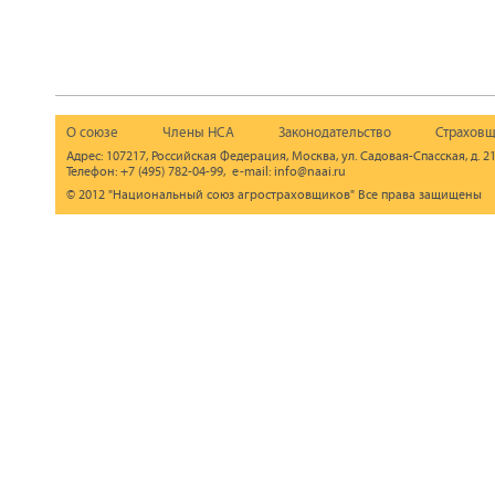
О союзе
Члены НСА
Законодательство
Страховщ
Адрес: 107217, Российская Федерация, Москва, ул. Садовая-Спасская, д. 21
Телефон: +7 (495) 782-04-99, e-mail: info@naai.ru
© 2012 "Национальный союз агростраховщиков" Все права защищены