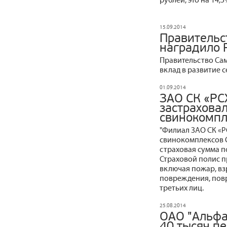
15.09.2014
Правительс
наградило
Правительство Са
вклад в развитие 
01.09.2014
ЗАО СК «РС
застраховал
свинокомпл
"Филиал ЗАО СК «Р
свинокомплексов 
страховая сумма по
Страховой полис п
включая пожар, вз
повреждения, пов
третьих лиц.
25.08.2014
ОАО "Альфа
40 тысяч пе