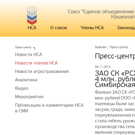
Союз "Единое объединение
Национал
НСА
О союзе
Члены НСА
Законод
Пресс-центр
Главная
|
Пресс-центр
Новости НСА
Пресс-цент
Новости членов НСА
06.11.2014
Новости агрострахования
ЗАО СК «РС
4 млн. руб
Аналитика
Симбирская
Видео
Филиал ЗАО СК «РС
Мероприятия
млн. рублей ООО 
пшеницы были зас
Публикации и комментарии НСА
засухи, града, зам
в СМИ
переувлажнения по
стала гибель урожа
производства сел
явления (переувла