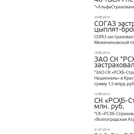
"«АльфаСтраховани
25.08.2014
СОГАЗ заст
цыплят-бро
СОГАЗ застраховал
Межениновской п
19.08.2014
ЗАО СК "РС
застраховал
"ЗАО СК «РСХБ-Ст
Националь» в Крас
сумму 1,5 млрд. ру
14.08.2014
СК «РСХБ-С
млн. руб.
"СК «РСХБ-Страхов
«Волгоградская А
31.07.2014