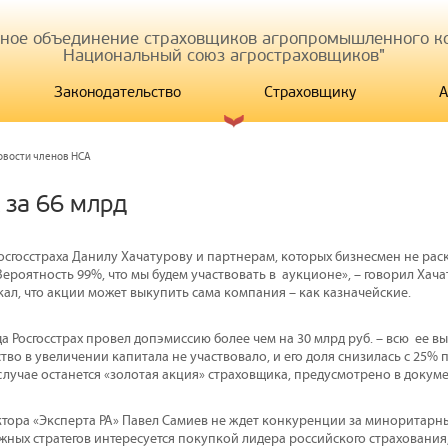
иное объединение страховщиков агропромышленного ко
Национальный союз агростраховщиков"
Законодательство
Страховщику
А
овости членов НСА
 за 66 млрд
осгосстраха Данилу Хачатурову и партнерам, которых бизнесмен не рас
«Вероятность 99%, что мы будем участвовать в аукционе», – говорил Хач
кал, что акции может выкупить сама компания – как казначейские.
а Росгосстрах провел допэмиссию более чем на 30 млрд руб. – всю ее в
тво в увеличении капитала не участвовало, и его доля снизилась с 25% п
случае останется «золотая акция» страховщика, предусмотрено в докуме
ктора «Эксперта РА» Павел Самиев не ждет конкуренции за миноритарный
жных стратегов интересуется покупкой лидера российского страхования,