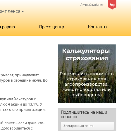
Личный кабинет
Eng
мплекса -
грарию
Пресс-центр
Контакты
крывает, принадлежит
атуров в середине июля. До
ыкупили Хачатуров с
люс 4 акции до 13,1%. У
нтах о его приватизации.
Подпишитесь на наши
новости
 пакет – если даже кто-
 договариваться с