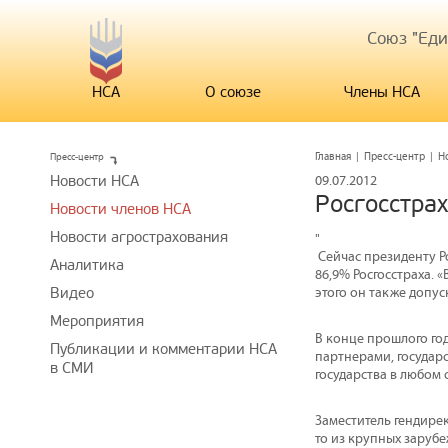
Союз "Ед
НСА
О союзе
Члены НСА
Пресс-центр
Главная
|
Пресс-центр
|
Н
Новости НСА
09.07.2012
Росгосстрах
Новости членов НСА
Новости агрострахования
"
Сейчас президенту Р
Аналитика
86,9% Росгосстраха. 
Видео
этого он также допус
Мероприятия
В конце прошлого год
Публикации и комментарии НСА
партнерами, государс
в СМИ
государства в любом 
Заместитель гендире
то из крупных зарубе