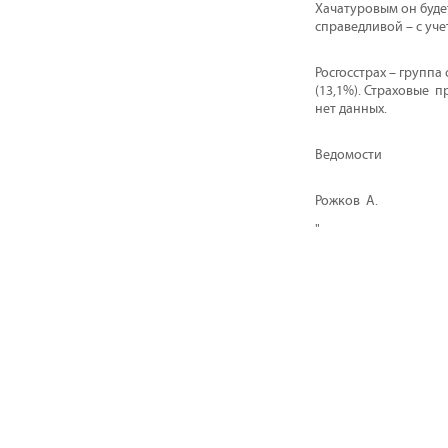
Хачатуровым он буде
справедливой – с уче
Роcгосстрах – группа
(13,1%). Страховые пр
нет данных.
Ведомости
Рожков А.
"