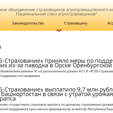
иное объединение страховщиков агропромышленного ко
Национальный союз агростраховщиков"
Законодательство
Страховщику
Аг
р
Б-Страхование» приняло меры по подд
их из-за паводка в Орске Оренбургской
 объявлением режима ЧС на региональном уровне АО СК «РСХБ-Страхов
 поддержке пострадавших.
Б-Страхование» выплатило 9,7 млн руб
 Башкортостан в связи с утратой урожа
рапса
ание» осуществило страховую выплату по договору страхования урожая
венной поддержкой крестьянско-фермерскому хозяйству Республики Ба