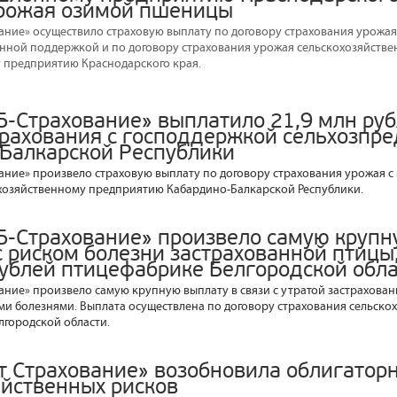
урожая озимой пшеницы
ание» осуществило страховую выплату по договору страхования урожая
венной поддержкой и по договору страхования урожая сельскохозяйстве
предприятию Краснодарского края.
Б-Страхование» выплатило 21,9 млн руб
трахования с господдержкой сельхозпр
Балкарской Республики
ание» произвело страховую выплату по договору страхования урожая с
хозяйственному предприятию Кабардино-Балкарской Республики.
Б-Страхование» произвело самую крупн
с риском болезни застрахованной птицы,
рублей птицефабрике Белгородской обл
ание» произвело самую крупную выплату в связи с утратой застрахован
ми болезнями. Выплата осуществлена по договору страхования сельско
городской области.
т Страхование» возобновила облигатор
яйственных рисков