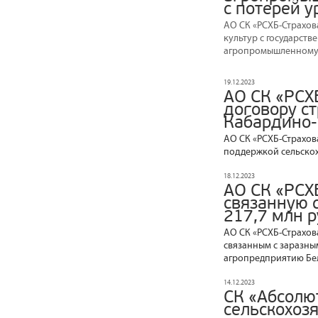
с потерей 
АО СК «РСХБ-Страхов
культур с государст
агропромышленному 
19.12.2023
АО СК «РСХ
договору с
Кабардино-
АО СК «РСХБ-Страхов
поддержкой сельско
18.12.2023
АО СК «РСХ
связанную 
217,7 млн 
АО СК «РСХБ-Страхов
связанным с заразны
агропредприятию Бел
14.12.2023
СК «Абсолю
сельскохоз