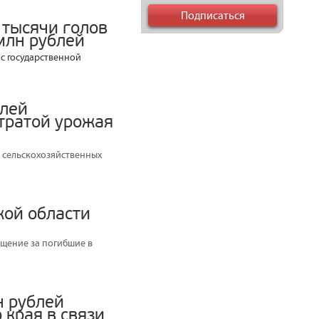
 тысячи голов
млн рублей
с государственной
блей
утратой урожая
 сельскохозяйственных
кой области
щение за погибшие в
н рублей
края в связи