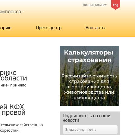
Личный кабинет
Eng
мплекса -
рарию
Пресс-центр
Контакты
ержке
 области
ание» приняло
лей КФХ
я яровой
Подпишитесь на наши
новости
 сельскохозяйственных
шкортостан.