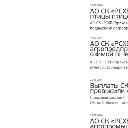
19.02.2024
АО СК «РСХ
птицы птиц
АО СК «РСХБ-Страхов
поддержкой с агропр
12.02.2024
АО СК «РСХ
агропредпр
озимой пш
АО СК «РСХБ-Страхов
культур с государст
25.01.2024
Выплаты СК
превысили 4
Страховая компания 
Омской области посе
25.01.2024
АО СК «РСХ
агропромыш