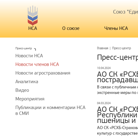
Союз "Ед
НСА
О союзе
Члены НСА
Пресс-центр
Главная
|
Пресс-центр
Новости НСА
Пресс-цент
Новости членов НСА
10.04.2024
АО СК «РСХ
Новости агрострахования
пострадавш
Аналитика
В связи с публичным
Видео
экстренные меры по
Мероприятия
04.03.2024
Публикации и комментарии НСА
АО СК «РСХ
в СМИ
Республики
пшеницы и 
АО СК «РСХБ-Страхов
культур с государст