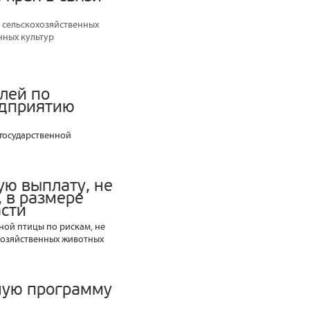
 сельскохозяйственных
нных культур
лей по
едприятию
 государственной
ую выплату, не
 в размере
асти
ной птицы по рискам, не
хозяйственных животных
ную программу