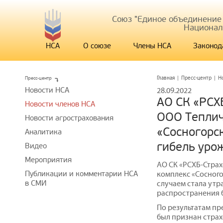
Союз "Единое объединение
Национал
НСА
О союзе
Члены НСА
Законод
Пресс-центр
Главная
|
Пресс-центр
|
Н
Новости НСА
28.09.2022
АО СК «РСХ
Новости членов НСА
ООО Тепли
Новости агрострахования
«Сосногорск
Аналитика
гибель уро
Видео
Мероприятия
АО СК «РСХБ-Стра
Публикации и комментарии НСА
комплекс «Сосного
в СМИ
случаем стала утр
распространения 
По результатам пр
был признан страх