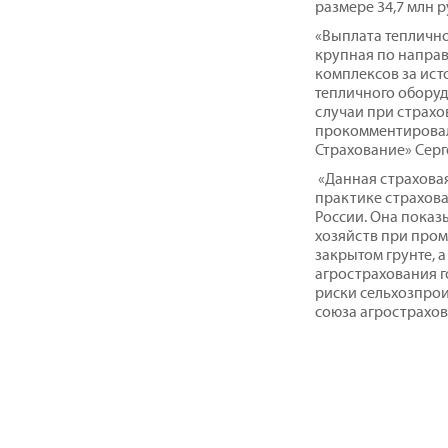
размере 34,7 млн р
«Выплата тепличн
крупная по напра
комплексов за ист
тепличного оборуд
случаи при страхо
прокомментировал
Страхование» Серг
«Данная страховая
практике страхова
России. Она показ
хозяйств при про
закрытом грунте, а
агрострахования 
риски сельхозпрои
союза агрострахо