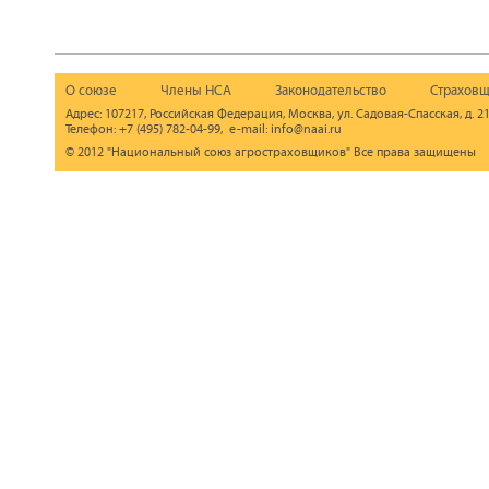
О союзе
Члены НСА
Законодательство
Страховщ
Адрес: 107217, Российская Федерация, Москва, ул. Садовая-Спасская, д. 21
Телефон: +7 (495) 782-04-99, e-mail: info@naai.ru
© 2012 "Национальный союз агростраховщиков" Все права защищены