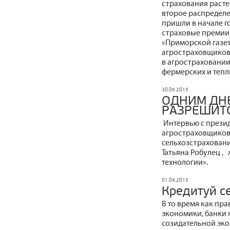
страхования расте
второе распределен
пришли в начале г
страховые премии 
«Приморской газет
агростраховщиков 
в агростраховании
фермерских и тепл
30.06.2015
ОДНИМ ДН
РАЗРЕШИТС
Интервью с прези
агростраховщиков
сельхозстраховани
Татьяна Робулец 
технологии».
01.04.2015
Кредитуй се
В то время как пр
экономики, банки 
созидательной эко