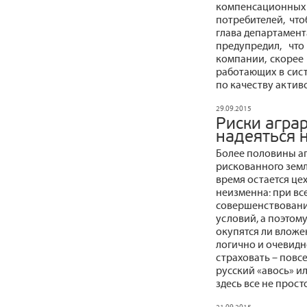
компенсационн
потребителей, что
глава департамент
предупредил, чт
компании, скорее 
работающих в сист
по качеству активо
29.09.2015
Риски аграр
надеяться н
Более половины аг
рискованного земл
время остается це
неизменна: при вс
совершенствования
условий, а поэтому
окупятся ли вложе
логично и очевидн
страховать – повсе
русский «авось» ил
здесь все не просто