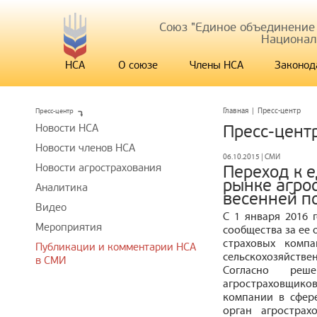
Союз "Единое объединение
Национал
НСА
О союзе
Члены НСА
Законод
Пресс-центр
Главная
|
Пресс-центр
Новости НСА
Пресс-цент
Новости членов НСА
06.10.2015 | СМИ
Новости агрострахования
Переход к 
рынке агро
Аналитика
весенней п
Видео
С 1 января 2016 
Мероприятия
сообщества за ее 
страховых компа
Публикации и комментарии НСА
сельскохозяйств
в СМИ
Согласно ре
агростраховщико
компании в сфер
орган агрострах