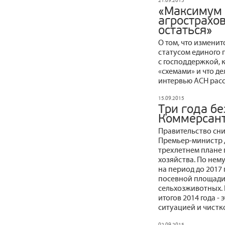
21.09.2015
«Максимум з
агрострахо
остаться»
О том, что измени
статусом единого
с господдержкой, 
«схемами» и что д
интервью АСН расс
15.09.2015
Три года бе
Коммерсан
Правительство сн
Премьер-министр 
трехлетнем плане 
хозяйства. По нем
на период до 2017
посевной площади 
сельхозживотных. 
итогов 2014 года 
ситуацией и чистк
02.09.2015