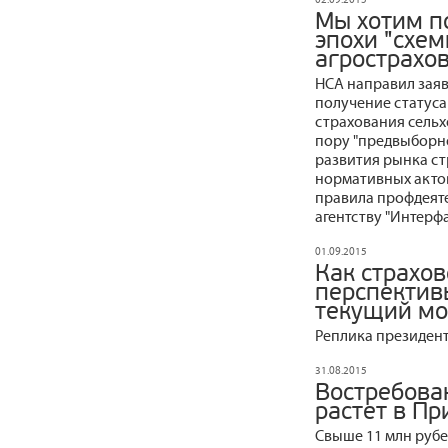
Мы хотим п
эпохи "схем
агрострахов
НСА направил заяв
получение статуса
страхования сельх
пору "предвыборно
развития рынка ст
нормативных актов
правила профдеяте
агентству "Интерф
01.09.2015
Как страхо
перспектив
текущий м
Реплика президент
31.08.2015
Востребова
растет в П
Свыше 11 млн рубе