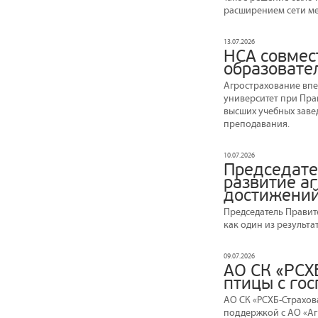
расширением сети ме
13.07.2026
НСА совмес
образовате
Агрострахование вп
университет при Пра
высших учебных заве
преподавания.
10.07.2026
Председате
развитие а
достижений
Председатель Правит
как один из результа
09.07.2026
АО СК «РСХ
птицы с го
АО СК «РСХБ-Страхов
поддержкой с АО «Аг