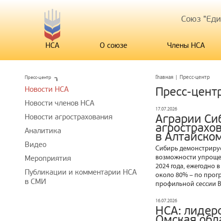
Союз "Ед
НСА
О союзе
Члены НСА
Пресс-центр
Главная
|
Пресс-центр
Новости НСА
Пресс-цент
Новости членов НСА
17.07.2026
Аграрии Си
Новости агрострахования
агрострахо
Аналитика
в Алтайско
Видео
Сибирь демонстрируе
возможности упрощен
Мероприятия
2024 года, ежегодно 
Публикации и комментарии НСА
около 80% – по прог
в СМИ
профильной сессии В
16.07.2026
НСА: лидер
Омская обла