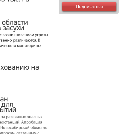
 области
 засухи
 с возникновением угрозы
твенно различаются. В
мического мониторинга
ахованию на
ван
 для
бытий
з-за различных опасных
теостанций. Апробация
 Новосибирской областях.
опросам, связанным с