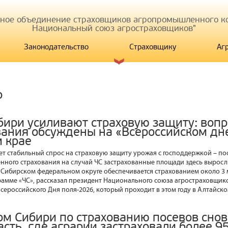
иное объединение страховщиков агропромышленного ко
Национальный союз агростраховщиков"
Законодательство
Страховщику
Аг
р
бири усиливают страховую защиту: воп
вания обсуждены на «Всероссийском дне
м крае
т стабильный спрос на страховую защиту урожая с господдержкой – по
ного страхования на случай ЧС застрахованные площади здесь выросли 
в Сибирском федеральном округе обеспечивается страхованием около 3 м
рамме «ЧС», рассказал президент Национального союза агростраховщи
сероссийского Дня поля-2026, который проходит в этом году в Алтайско
ом Сибири по страхованию посевов снов
сть, где аграрии застраховали более 95