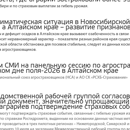
ибири и по страховым выплатам за гибель урожая.
лиматическая ситуация в Новосибирской
 а Алтайском крае – развитие признаков
 и дефицит осадков в Алтайском крае вызывают озабоченность в связи
носит неравномерный характер – показатели разных районов края сущес
кой области обстановка для посевов стабильна, следует из данных кос
а агростраховщиков.
 СМИ на панельную сессию по агростр
ком дне поля-2026 в Алтайском крае
ональный союз агростраховщиков (НСА) и АО СК «РСХБ-Страхование»
домственной рабочей группой согласо
й документ, значительно упрощающий
 аграриев подтверждение страховых со
смогут подтверждать страховые события, связанные с гибелью урожая и
по справкам Росгидромета, выданным на основании данных частных ме
ет проводиться в трех пилотных регионах – Нижегородской, Самарской и
принято 10 июля на заседании Межведомственной рабочей группы по в