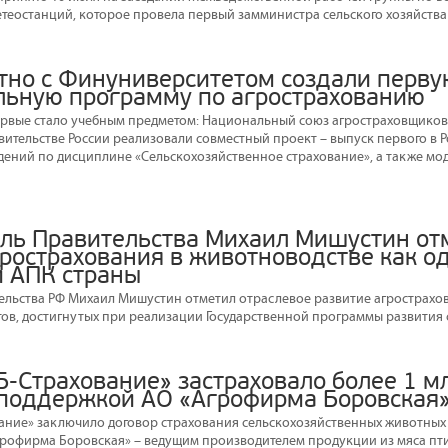
теостанций, которое провела первый замминистра сельского хозяйства 
тно с Финуниверситетом создали перву
льную программу по агрострахованию
ервые стало учебным предметом: Национальный союз агростраховщико
вительстве России реализовали совместный проект – выпуск первого в Р
дений по дисциплине «Сельскохозяйственное страхование», а также мо
ль Правительства Михаил Мишустин от
грострахования в животноводстве как о
 АПК страны
ельства РФ Михаил Мишустин отметил отраслевое развитие агрострахо
тов, достигнутых при реализации Государственной программы развития с
Б-Страхование» застраховало более 1 м
споддержкой АО «Агрофирма Боровская
ание» заключило договор страхования сельскохозяйственных животных 
рофирма Боровская» – ведущим производителем продукции из мяса пти