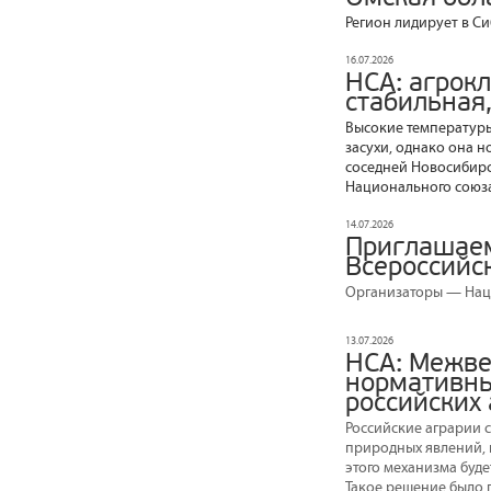
Регион лидирует в С
16.07.2026
НСА: агрок
стабильная,
Высокие температуры
засухи, однако она 
соседней Новосибирс
Национального союз
14.07.2026
Приглашаем
Всероссийс
Организаторы — Наци
13.07.2026
НСА: Межве
нормативны
российских
Российские аграрии 
природных явлений, 
этого механизма буд
Такое решение было 