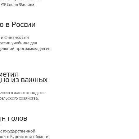
РФ Елена Фастова.
ю в России
в и Финансовый
оссии учебника для
дельной программы для ее
метил
дно из важных
вания в животноводстве
ельского хозяйства.
лн голов
»
с государственной
цы в Курганской области.