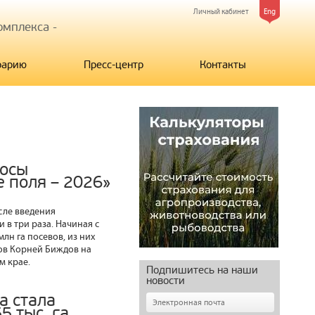
Личный кабинет
Eng
мплекса -
рарию
Пресс-центр
Контакты
росы
 поля – 2026»
сле введения
в три раза. Начиная с
лн га посевов, из них
ков Корней Биждов на
м крае.
Подпишитесь на наши
новости
а стала
5 тыс. га