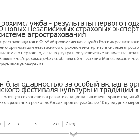
грохимслужба - результаты первого год
0 новых независимых страховых эксперт
системе агрострахования
гростраховщиков и ФГБУ «Агрохимическая служба России» реализовали
нию организации независимой страховой экспертизы в системе агростр
ьтатом его первого года стало двукратное увеличение количества неза
– 3 июля «РосАгрохимслужба» сообщила об аттестации Минсельхозом Росс
отрудников учреждения.
н благодарностью за особый вклад в о
ского фестиваля культуры и традиций 
 посвящен сохранению и развитию национальных культурных традиций м
мках в различных регионах России прошло уже более 10 культурных мер
1
2
3
4
5
...
232
След.