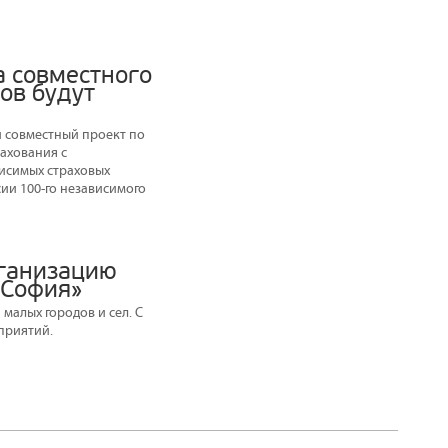
а совместного
ов будут
 совместный проект по
ахования с
висимых страховых
ии 100-го независимого
рганизацию
«София»
алых городов и сел. С
оприятий.