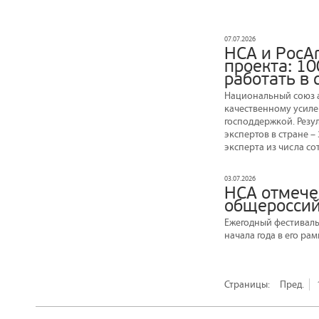
07.07.2026
НСА и РосА
проекта: 10
работать в 
Национальный союз а
качественному усиле
господдержкой. Резул
экспертов в стране 
эксперта из числа с
03.07.2026
НСА отмече
общероссий
Ежегодный фестиваль
начала года в его ра
Страницы:
Пред.