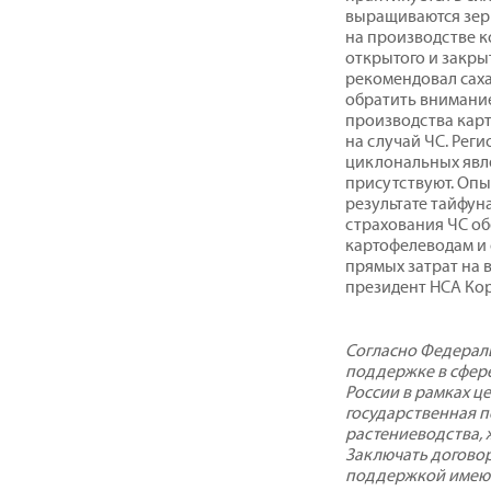
выращиваются зер
на производстве к
открытого и закрыт
рекомендовал сах
обратить внимани
производства кар
на случай ЧС. Рег
циклональных явле
присутствуют. Опы
результате тайфуна
страхования ЧС о
картофелеводам и
прямых затрат на 
президент НСА Ко
Согласно Федераль
поддержке в сфере
России в рамках ц
государственная 
растениеводства, 
Заключать договор
поддержкой имеют