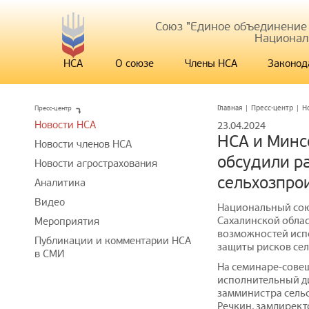
Союз "Единое объединение
Национал
НСА
О союзе
Члены НСА
Законод
Пресс-центр
Главная
|
Пресс-центр
|
Н
Новости НСА
23.04.2024
НСА и Минс
Новости членов НСА
обсудили р
Новости агрострахования
сельхозпро
Аналитика
Видео
Национальный сою
Сахалинской облас
Мероприятия
возможностей исп
Публикации и комментарии НСА
защиты рисков сел
в СМИ
На семинаре-совещ
исполнительный д
замминистра сельс
Речкин, замдирект