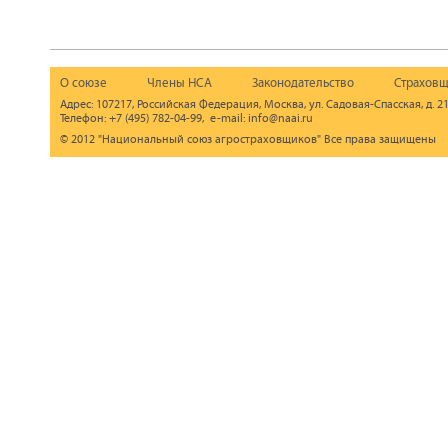
О союзе
Члены НСА
Законодательство
Страховщ
Адрес: 107217, Российская Федерация, Москва, ул. Садовая-Спасская, д. 21
Телефон: +7 (495) 782-04-99, e-mail: info@naai.ru
© 2012 "Национальный союз агростраховщиков" Все права защищены