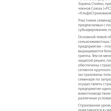
Зоряна Стойко, пр
членов Союза («РСХ
«АльфаСтрахование
Участники семина
предлагаемых с г
субсидирования, п
Основной темой о
сельхозживотных.
предприятие – пти
выращивается более
гриппа. Тем не мен
защитой решен, по
обеспечены страхов
сегменте крупного
застрахованы тольк
семинаре по запро
осуществлять стра
предприятие одно
животноводством: 
различные условия
Страхование урожа
практикуется в си