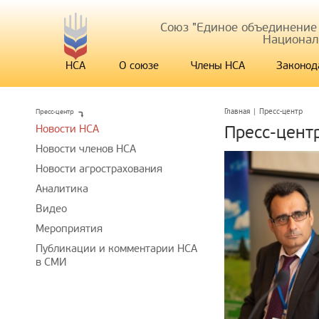
Союз "Единое объединение
Национал
НСА
О союзе
Члены НСА
Законод
Пресс-центр
Главная
|
Пресс-центр
Новости НСА
Пресс-цент
Новости членов НСА
Новости агрострахования
Аналитика
Видео
Мероприятия
Публикации и комментарии НСА
в СМИ