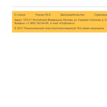
О союзе
Члены НСА
Законодательство
Страховщ
Адрес: 107217, Российская Федерация, Москва, ул. Садовая-Спасская, д. 21
Телефон: +7 (495) 782-04-99, e-mail: info@naai.ru
© 2012 "Национальный союз агростраховщиков" Все права защищены