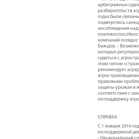
арбитражных судо
разбирательств аг
годах были связан
подверглись санкц
несоблюдения над
платежеспособност
компаний псевдост
Биждов. – Возможн
которые регулярно
судиться с агрост
этим типом «страх
рекомендует аграр
агростраховщиками
правовыми пробле
защиты урожая и ж
соответствии с з
господдержку агро
СПРАВКА
С 1 января 2016 го
господдержкой де
- Национальный с