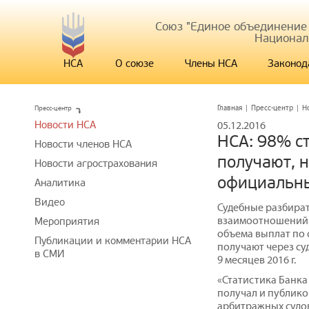
Союз "Единое объединение
Национал
НСА
О союзе
Члены НСА
Законод
Пресс-центр
Главная
|
Пресс-центр
|
Н
Новости НСА
05.12.2016
НСА: 98% с
Новости членов НСА
получают, н
Новости агрострахования
официальн
Аналитика
Видео
Судебные разбират
взаимоотношений 
Мероприятия
объема выплат по 
Публикации и комментарии НСА
получают через суд
в СМИ
9 месяцев 2016 г.
«Статистика Банка
получал и публик
арбитражных судов