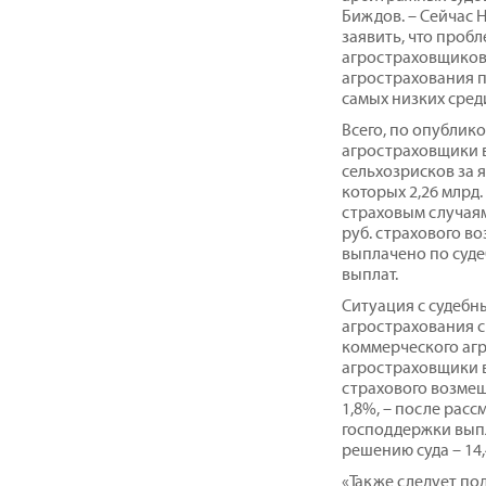
Биждов. – Сейчас 
заявить, что проб
агростраховщиков 
агрострахования п
самых низких сред
Всего, по опублик
агростраховщики 
сельхозрисков за ян
которых 2,26 млрд
страховым случаям 
руб. страхового во
выплачено по суде
выплат.
Ситуация с судебн
агрострахования с
коммерческого агр
агростраховщики в
страхового возмеще
1,8%, – после расс
господдержки выпла
решению суда – 14,4
«Также следует по