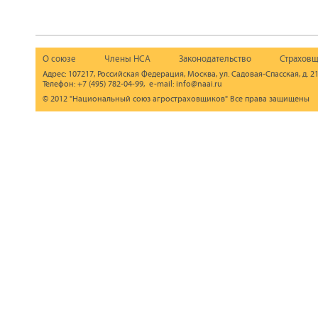
О союзе
Члены НСА
Законодательство
Страховщ
Адрес: 107217, Российская Федерация, Москва, ул. Садовая-Спасская, д. 21
Телефон: +7 (495) 782-04-99, e-mail: info@naai.ru
© 2012 "Национальный союз агростраховщиков" Все права защищены