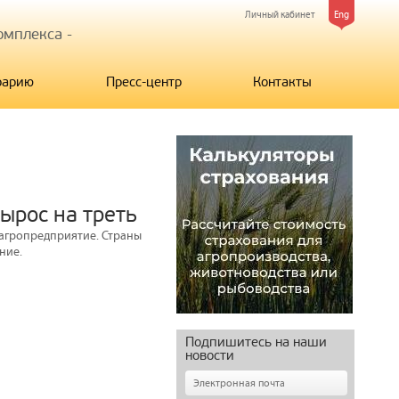
Личный кабинет
Eng
мплекса -
рарию
Пресс-центр
Контакты
ырос на треть
 агропредприятие. Страны
ние.
Подпишитесь на наши
новости