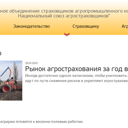
иное объединение страховщиков агропромышленного ко
Национальный союз агростраховщиков"
Законодательство
Страховщику
Аг
р
29.03.2023
Рынок агрострахования за год в
Иногда достаточно одного катаклизма, чтобы уничтожить
идут по пути снижения рисков и укрепляют агрострахова
аграрии готовятся к весенне-полевым работам.