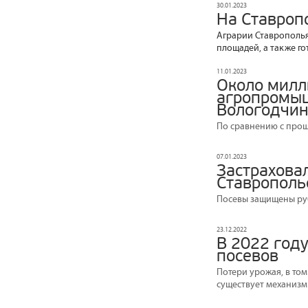
30.01.2023
На Ставроп
Аграрии Ставрополья
площадей, а также го
11.01.2023
Около милл
агропромыш
Вологодчи
По сравнению с прош
07.01.2023
Застрахова
Ставрополь
Посевы защищены руб
23.12.2022
В 2022 год
посевов
Потери урожая, в том
существует механизм 