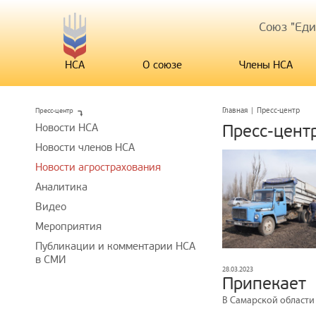
Союз "Ед
НСА
О союзе
Члены НСА
Пресс-центр
Главная
|
Пресс-центр
Новости НСА
Пресс-цент
Новости членов НСА
Новости агрострахования
Аналитика
Видео
Мероприятия
Публикации и комментарии НСА
в СМИ
28.03.2023
Припекает
В Самарской области 