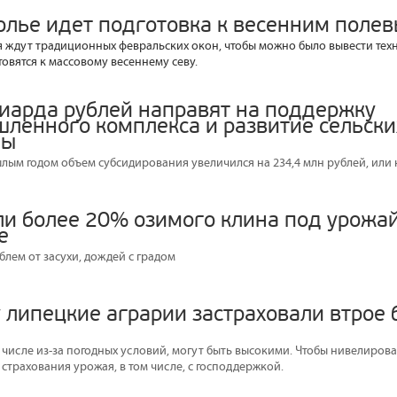
олье идет подготовка к весенним поле
 ждут традиционных февральских окон, чтобы можно было вывести техни
товятся к массовому весеннему севу.
иарда рублей направят на поддержку
ленного комплекса и развитие сельски
ны
лым годом объем субсидирования увеличился на 234,4 млн рублей, или 
ли более 20% озимого клина под урожай
е
лем от засухи, дождей с градом
у липецкие аграрии застраховали втрое
 числе из-за погодных условий, могут быть высокими. Чтобы нивелиров
страхования урожая, в том числе, с господдержкой.