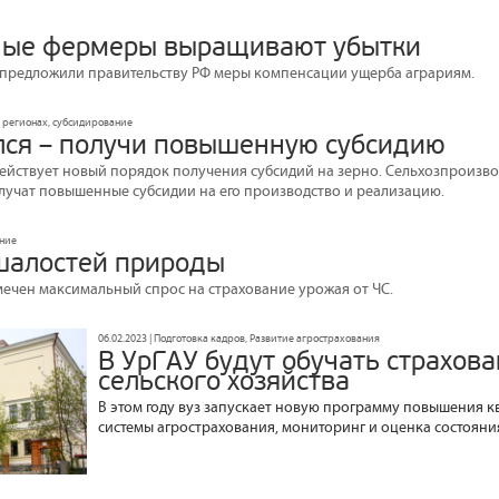
ные фермеры выращивают убытки
 предложили правительству РФ меры компенсации ущерба аграриям.
в регионах, субсидирование
лся – получи повышенную субсидию
 действует новый порядок получения субсидий на зерно.
Сельхозпроизво
лучат повышенные субсидии на его производство и реализацию.
ание
шалостей природы
тмечен максимальный спрос на страхование урожая от ЧС.
06.02.2023 | Подготовка кадров, Развитие агрострахования
В УрГАУ будут обучать страхов
сельского хозяйства
В этом году вуз запускает новую программу повышения 
системы агрострахования, мониторинг и оценка состояния