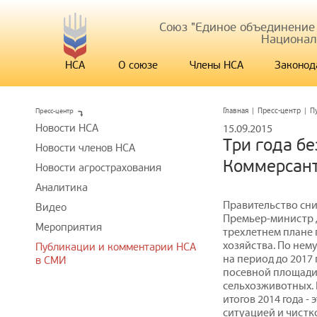
Союз "Единое объединение
Национал
НСА
О союзе
Члены НСА
Законод
Пресс-центр
Главная
|
Пресс-центр
|
П
Новости НСА
15.09.2015
Три года бе
Новости членов НСА
Коммерсан
Новости агрострахования
Аналитика
Правительство сн
Видео
Премьер-министр 
Мероприятия
трехлетнем плане 
хозяйства. По нем
Публикации и комментарии НСА
на период до 2017
в СМИ
посевной площади 
сельхозживотных. 
итогов 2014 года 
ситуацией и чистк