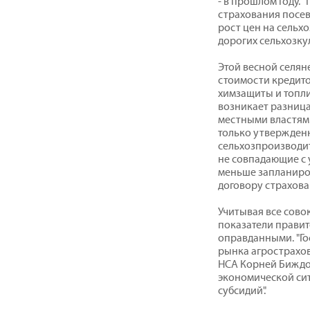
- в прошлом году. 
страхования посев
рост цен на сельх
дорогих сельхозкул
Этой весной селян
стоимости кредито
химзащиты и топлив
возникает разница
местными властями
только утвержденн
сельхозпроизводит
не совпадающие с 
меньше запланиро
договору страхова
Учитывая все сов
показатели правит
оправданными. "Го
рынка агрострахов
НСА Корней Биждо
экономической си
субсидий".