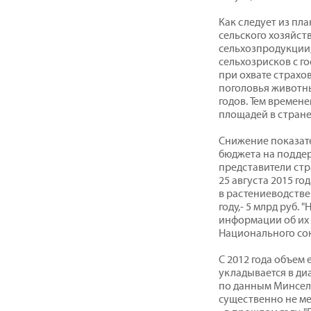
Как следует из пл
сельского хозяйст
сельхозпродукции,
сельхозрисков с 
при охвате страхо
поголовья животны
годов. Тем времене
площадей в стране
Снижение показат
бюджета на поддер
представители стр
25 августа 2015 го
в растениеводстве 
году,- 5 млрд руб. 
информации об их с
Национального со
С 2012 года объем
укладывается в диа
по данным Минсел
существенно не меня