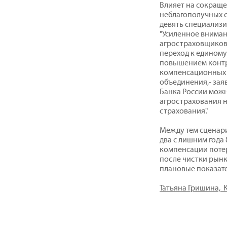
Влияет на сокраще
неблагополучных с
девять специализ
"Усиленное вниман
агростраховщиков 
переход к единому
повышением контр
компенсационных 
объединения,- зая
Банка России можн
агрострахования н
страхования".
Между тем сценари
два с лишним года
компенсации потер
после чистки рын
плановые показате
Татьяна Гришина,