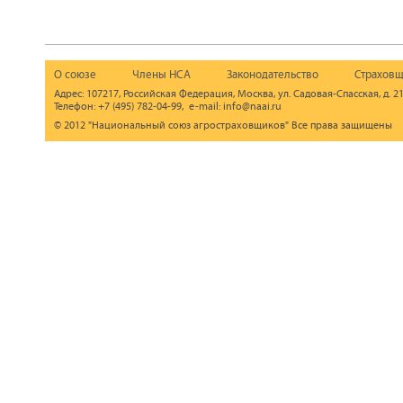
О союзе
Члены НСА
Законодательство
Страховщ
Адрес: 107217, Российская Федерация, Москва, ул. Садовая-Спасская, д. 21
Телефон: +7 (495) 782-04-99, e-mail: info@naai.ru
© 2012 "Национальный союз агростраховщиков" Все права защищены