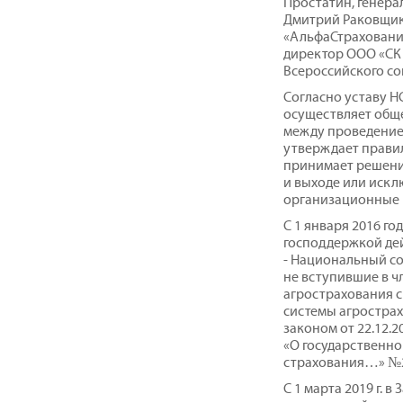
Простатин, генер
Дмитрий Раковщик
«АльфаСтраховани
директор ООО «СК 
Всероссийского со
Согласно уставу Н
осуществляет обще
между проведением
утверждает правил
принимает решени
и выходе или искл
организационные 
С 1 января 2016 го
господдержкой де
- Национальный с
не вступившие в ч
агрострахования 
системы агростра
законом от 22.12.
«О государственно
страхования…» №
С 1 марта 2019 г. 