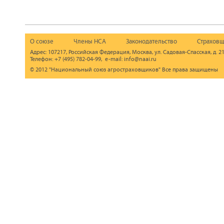
О союзе
Члены НСА
Законодательство
Страховщ
Адрес: 107217, Российская Федерация, Москва, ул. Садовая-Спасская, д. 21
Телефон: +7 (495) 782-04-99, e-mail: info@naai.ru
© 2012 "Национальный союз агростраховщиков" Все права защищены