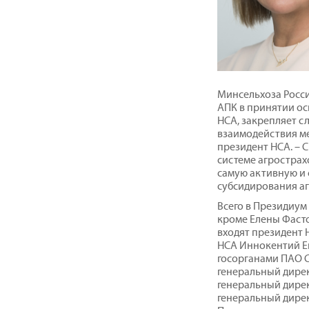
Минсельхоза Росси
АПК в принятии о
НСА, закрепляет 
взаимодействия м
президент НСА. – С
системе агрострах
самую активную и 
субсидирования аг
Всего в Президиум
кроме Елены Фасто
входят президент 
НСА Иннокентий Ег
госорганами ПАО С
генеральный дире
генеральный дире
генеральный дирек