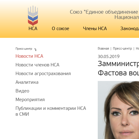
Союз "Единое объединение
Национал
НСА
О союзе
Члены НСА
Законод
Пресс-центр
Главная
|
Пресс-центр
|
Н
Новости НСА
30.05.2019
Замминистр
Новости членов НСА
Фастова во
Новости агрострахования
Аналитика
Видео
Мероприятия
Публикации и комментарии НСА
в СМИ