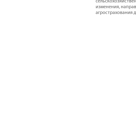
сельскохозяйстве
изменения, напра
агрострахования д