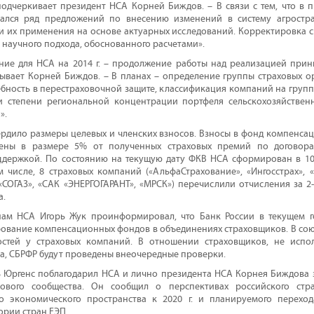
подчеркивает президент НСА Корней Биждов. – В связи с тем, что в
ался ряд предложений по внесению изменений в систему агростр
 их применения на основе актуарных исследований. Корректировка с
 научного подхода, обоснованного расчетами».
ние для НСА на 2014 г. – продолжение работы над реализацией при
зывает Корней Биждов. – В планах – определение группы страховых о
бность в перестраховочной защите, классификация компаний на груп
и степени региональной концентрации портфеля сельскохозяйствен
».
рдило размеры целевых и членских взносов. Взносы в фонд компенса
лены в размере 5% от полученных страховых премий по договора
оддержкой. По состоянию на текущую дату ФКВ НСА сформирован в 1
ом числе, 8 страховых компаний («АльфаСтрахование», «Ингосстрах», «
СОГАЗ», «САК «ЭНЕРГОГАРАНТ», «МРСК») перечислили отчисления за 2-е
а.
ам НСА Игорь Жук проинформировал, что Банк России в текущем г
ование компенсационных фондов в объединениях страховщиков. В со
остей у страховых компаний. В отношении страховщиков, не испо
, СБРФР будут проведены внеочередные проверки.
 Юргенс поблагодарил НСА и лично президента НСА Корнея Биждова з
хового сообщества. Он сообщил о перспективах российского стр
о экономического пространства к 2020 г. и планируемого перехо
ории стран ЕЭП.