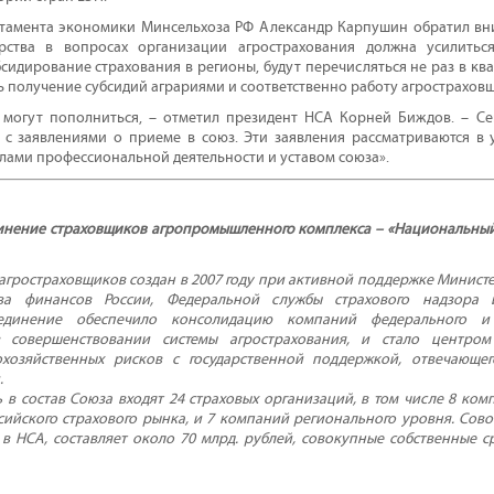
амента экономики Минсельхоза РФ Александр Карпушин обратил внима
рства в вопросах организации агрострахования должна усилиться.
сидирование страхования в регионы, будут перечисляться не раз в ква
ь получение субсидий аграриями и соответственно работу агрострахов
А могут пополниться, – отметил президент НСА Корней Биждов. – С
 с заявлениями о приеме в союз. Эти заявления рассматриваются в
илами профессиональной деятельности и уставом союза».
инение страховщиков агропромышленного комплекса – «Национальный
гростраховщиков создан в 2007 году при активной поддержке Министер
тва финансов России, Федеральной службы страхового надзора 
ъединение обеспечило консолидацию компаний федерального и 
в совершенствовании системы агрострахования, и стало центром
охозяйственных рисков с государственной поддержкой, отвечающе
.
 в состав Союза входят 24 страховых организаций, в том числе 8 ком
сийского страхового рынка, и 7 компаний регионального уровня. Сов
в НСА, составляет около 70 млрд. рублей, совокупные собственные ср