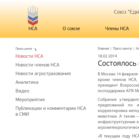
Союз "Ед
НСА
О союзе
Члены НСА
Пресс-центр
Главная
|
Пресс-центр
|
Н
Новости НСА
18.02.2014
Состоялось
Новости членов НСА
Новости агрострахования
В Москве 14 февраля
кроме членов НСА,
Аналитика
президент Всеросси
Видео
господдержки АПК М
Мероприятия
Собрание утвердил
предложений по и
Публикации и комментарии НСА
корректировка мето
в СМИ
животных. А также 
инфраструктурным а
агрометеорологически
«В текущем году НС