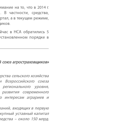
ние на то, что в 2014 г.
 В частности, средства,
ртал, а в текущем режиме,
щиков.
ейчас в НСА обратились 5
 установленном порядке в
 союз агростраховщиков»
ства сельского хозяйства
и Всероссийского союза
регионального уровня,
 развития современного
го интересам аграриев и
паний, входящих в первую
окупный уставный капитал
едства – около 150 млрд.