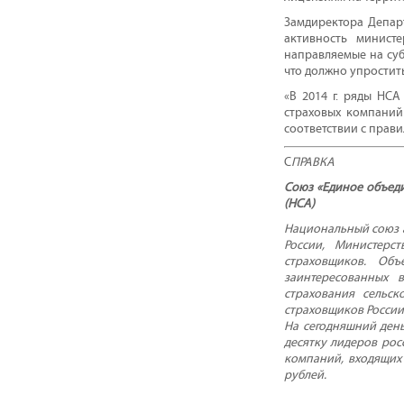
Замдиректора Департ
активность министе
направляемые на суб
что должно упростит
«В 2014 г. ряды НС
страховых компаний
соответствии с прав
С
ПРАВКА
Союз «Единое объед
(НСА)
Национальный союз а
России, Министерс
страховщиков. Об
заинтересованных 
страхования сельск
страховщиков России
На сегодняшний день
десятку лидеров рос
компаний, входящих 
рублей.