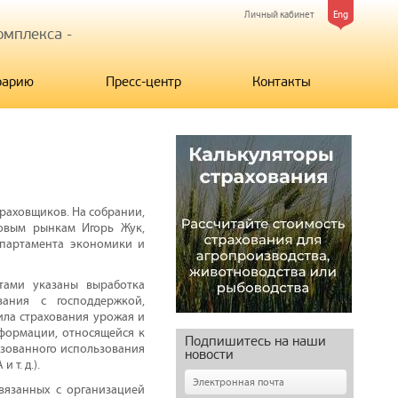
Личный кабинет
Eng
мплекса -
рарию
Пресс-центр
Контакты
раховщиков. На собрании,
овым рынкам Игорь Жук,
епартамента экономики и
тами указаны выработка
ания с господдержкой,
ила страхования урожая и
нформации, относящейся к
Подпишитесь на наши
изованного использования
новости
т. д.).
вязанных с организацией