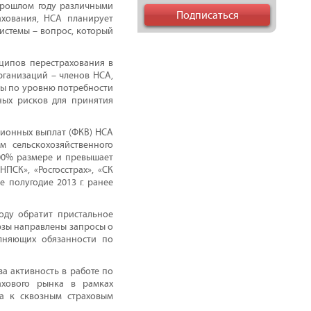
 прошлом году различными
ахования, НСА планирует
истемы – вопрос, который
нципов перестрахования в
рганизаций – членов НСА,
пы по уровню потребности
ных рисков для принятия
ционных выплат (ФКВ) НСА
м сельскохозяйственного
00% размере и превышает
НПСК», «Росгосстрах», «СК
 полугодие 2013 г. ранее
оду обратит пристальное
юзы направлены запросы о
лняющих обязанности по
а активность в работе по
ахового рынка в рамках
да к сквозным страховым