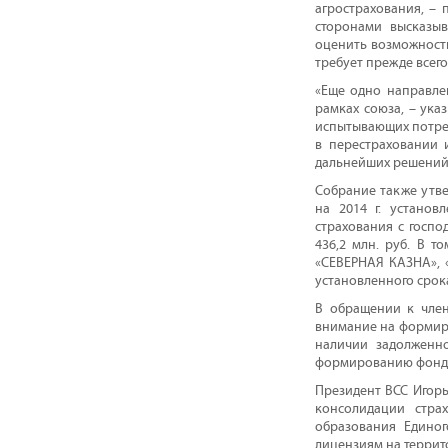
агрострахования, – 
сторонами высказыв
оценить возможности
требует прежде всего
«Еще одно направле
рамках союза, – ука
испытывающих потре
в перестраховании 
дальнейших решений
Собрание также утве
на 2014 г. установ
страхования с госп
436,2 млн. руб. В т
«СЕВЕРНАЯ КАЗНА», «
установленного срок
В обращении к член
внимание на формир
наличии задолженн
формированию фонда
Президент ВСС Игорь
консолидации стра
образования Единог
лицензиям на террит