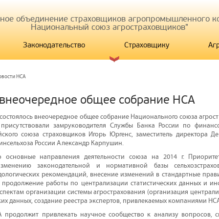
иное объединение страховщиков агропромышленного ко
Национальный союз агростраховщиков"
Законодательство
Страховщику
Аг
овости НСА
 внеочередное общее собрание НСА
 состоялось внеочередное общее собрание Национального союза агрост
 присутствовали замруководителя Службы Банка России по финанс
йского союза страховщиков Игорь Юргенс, заместитель директора Д
инсельхоза России Александр Карпушин.
о основные направления деятельности союза на 2014 г. Приорите
зменению законодательной и нормативной базы сельхозстрахов
дологических рекомендаций, внесение изменений в стандартные прав
– продолжение работы по централизации статистических данных и и
спектам организации системы агрострахования (организация централ
х данных, создание реестра экспертов, привлекаемых компаниями НСА и 
А продолжит привлекать научное сообщество к анализу вопросов, с