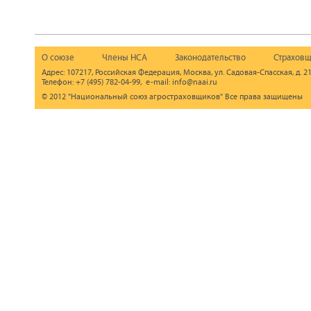
О союзе
Члены НСА
Законодательство
Страховщ
Адрес: 107217, Российская Федерация, Москва, ул. Садовая-Спасская, д. 21
Телефон: +7 (495) 782-04-99, e-mail: info@naai.ru
© 2012 "Национальный союз агростраховщиков" Все права защищены