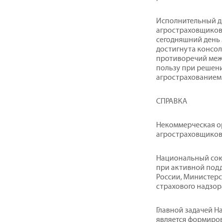
Исполнительный д
агростраховщиков
сегодняшний день 
достигнута консо
противоречий межд
пользу при решени
агрострахованием
СПРАВКА
Некоммерческая о
агростраховщиков
Национальный союз
при активной под
России, Министер
страхового надзор
Главной задачей 
является формиро