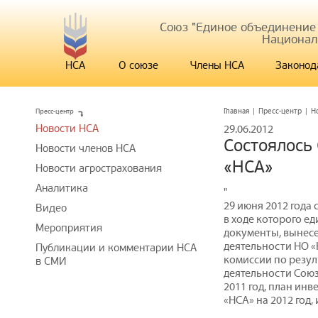
Союз "Единое объединение
Национал
НСА
О союзе
Члены НСА
Законод
Пресс-центр
Главная
|
Пресс-центр
|
Н
Новости НСА
29.06.2012
Состоялось
Новости членов НСА
«НСА»
Новости агрострахования
Аналитика
"
29 июня 2012 года
Видео
в ходе которого е
Мероприятия
документы, вынесе
деятельности НО «
Публикации и комментарии НСА
комиссии по резу
в СМИ
деятельности Союз
2011 год, план ин
«НСА» на 2012 год,