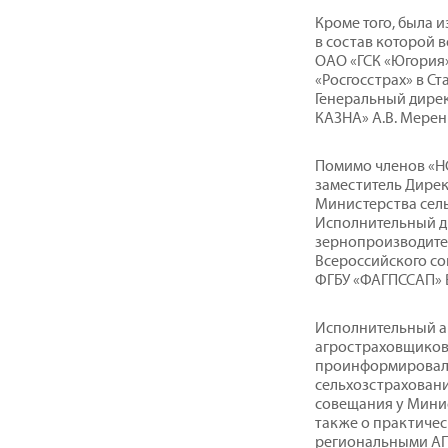
Кроме того, была 
в состав которой 
ОАО «ГСК «Югория»
«Росгосстрах» в Ст
Генеральный дире
КАЗНА» А.В. Мерен
Помимо членов «НС
заместитель Дире
Министерства сель
Исполнительный д
зернопроизводите
Всероссийского с
ФГБУ «ФАГПССАП» В
Исполнительный а
агростраховщиков»
проинформировали
сельхозстраховани
совещания у Минис
также о практичес
региональными АП