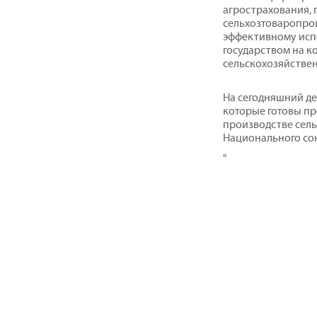
агрострахования,
сельхозтоваропрои
эффективному исп
государством на к
сельскохозяйствен
На сегодняшний де
которые готовы п
производстве сель
Национального со
"