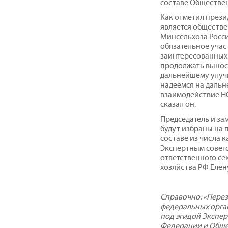
составе Обществен
Как отметил прези
является обществе
Минсельхоза Росси
обязательное учас
заинтересованных
продолжать вынос
дальнейшему улуч
надеемся на даль
взаимодействие НС
сказал он.
Председатель и за
будут избраны на
составе из числа 
Экспертным совет
ответственного се
хозяйства РФ Елен
Справочно: «Перез
федеральных орга
под эгидой Экспер
Федерации и Обще