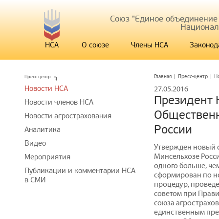
Союз "Единое объединение
Национал
НСА
О союзе
Члены НСА
Законод
Пресс-центр
Главная
|
Пресс-центр
|
Н
Новости НСА
27.05.2016
Президент 
Новости членов НСА
Общественн
Новости агрострахования
России
Аналитика
Видео
Утвержден новый 
Минсельхозе России
Мероприятия
одного больше, че
Публикации и комментарии НСА
сформирован по н
в СМИ
процедур, провед
советом при Прави
союза агрострахов
единственным пред