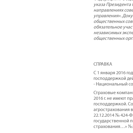
указа Президента 
направлениях сов
управления». Док
общественных сове
обязательное учас
независимых эксп
общественных орг
СПРАВКА
С 1 января 2016 го
господдержкой де
- Национальный с
Страховые компани
2016 г. не имеют 
господдержкой. С
агрострахования 
22.12.2014 № 424-
государственной п
страхования…» №