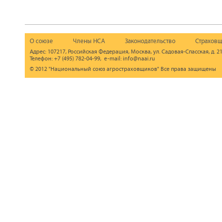
О союзе
Члены НСА
Законодательство
Страховщ
Адрес: 107217, Российская Федерация, Москва, ул. Садовая-Спасская, д. 21
Телефон: +7 (495) 782-04-99, e-mail: info@naai.ru
© 2012 "Национальный союз агростраховщиков" Все права защищены