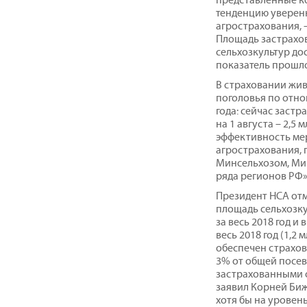
тенденцию уверенн
агрострахования, 
Площадь застрахо
сельхозкультур дос
показатель прошлого
В страховании жив
поголовья по отн
года: сейчас застр
на 1 августа – 2,5
эффективность ме
агрострахования,
Минсельхозом, Ми
ряда регионов РФ»
Президент НСА отм
площадь сельхозку
за весь 2018 год и 
весь 2018 год (1,2 
обеспечен страхов
3% от общей посев
застрахованными о
заявил Корней Биж
хотя бы на уровен