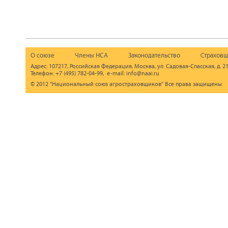
О союзе
Члены НСА
Законодательство
Страховщ
Адрес: 107217, Российская Федерация, Москва, ул. Садовая-Спасская, д. 21
Телефон: +7 (495) 782-04-99, e-mail: info@naai.ru
© 2012 "Национальный союз агростраховщиков" Все права защищены