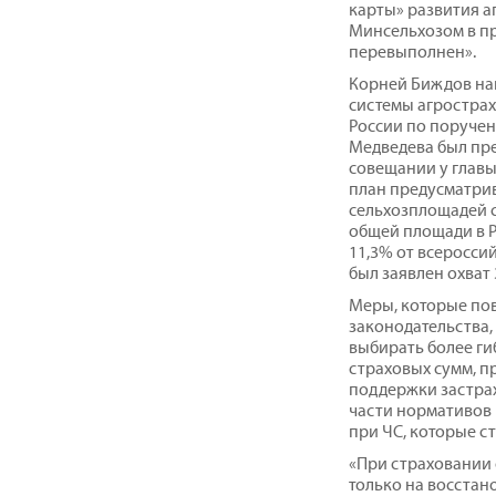
карты» развития а
Минсельхозом в про
перевыполнен».
Корней Биждов нап
системы агростра
России по поруче
Медведева был пре
совещании у глав
план предусматрив
сельхозплощадей 
общей площади в Р
11,3% от всероссий
был заявлен охват
Меры, которые пов
законодательства
выбирать более ги
страховых сумм, 
поддержки застрах
части нормативов
при ЧС, которые с
«При страховании 
только на восстан