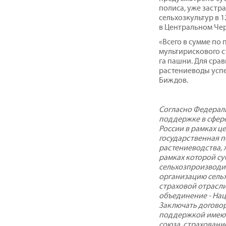
полиса, уже застра
сельхозкультур в 
в Центральном Че
«Всего в сумме по
мультирискового с
га пашни. Для срав
растениеводы успел
Биждов.
Согласно Федераль
поддержке в сфере
России в рамках ц
государственная 
растениеводства, 
рамках которой су
сельхозпроизводит
организацию сель
страховой отрасл
объединение - На
Заключать договор
поддержкой имеют
союза, страховани