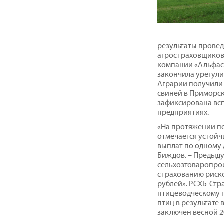
результаты прове
агростраховщиков
компании «Альфаст
закончила урегули
Аграрии получили 
свиней в Приморск
зафиксирована вс
предприятиях.
«На протяжении по
отмечается устойч
выплат по одному 
Биждов. – Предыд
сельхозтоваропрои
страхованию риско
рублей». РСХБ-Стр
птицеводческому 
птиц в результате
заключен весной 20