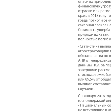
опасных природны
финансовую угроз
отрасли или регио
крае, в 2018 году 
града погибли озим
сахарная свекла на 
Стоимость ущерба с
природных катакли
полностью погиб у
«Статистика выпла
агростраховщики в
обязательства по
АПК от непредвиде
данным НСА, за пе
завершили рассмот
с господдержкой, 
или 89,5% от общег
выплате составляе
случаев».
С 1 января 2016 го
господдержкой де
- Национальный с
не вступившие в ч