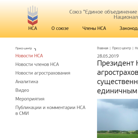
Союз "Единое объединение
Национал
НСА
О союзе
Члены НСА
Законод
Пресс-центр
Главная
|
Пресс-центр
|
Н
Новости НСА
28.05.2019
Президент 
Новости членов НСА
агрострахо
Новости агрострахования
существенн
Аналитика
единичным
Видео
Мероприятия
Публикации и комментарии НСА
в СМИ