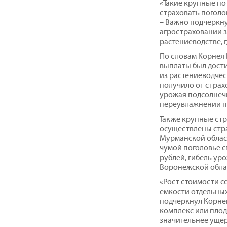
«Такие крупные по
страховать поголо
– Важно подчеркну
агростраховании з
растениеводстве, 
По словам Корнея
выплаты был дости
из растениеводче
получило от страх
урожая подсолнеч
переувлажнении п
Также крупные ст
осуществлены стра
Мурманской област
чумой поголовье с
рублей, гибель ур
Воронежской облас
«Рост стоимости с
емкости отдельных
подчеркнул Корне
комплекс или пло
значительнее ущер