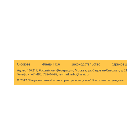
О союзе
Члены НСА
Законодательство
Страховщ
Адрес: 107217, Российская Федерация, Москва, ул. Садовая-Спасская, д. 21
Телефон: +7 (495) 782-04-99, e-mail: info@naai.ru
© 2012 "Национальный союз агростраховщиков" Все права защищены