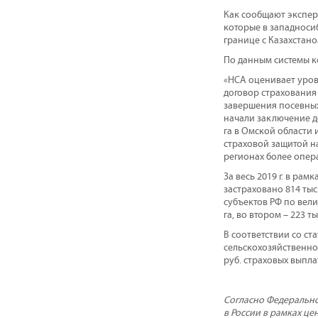
Как сообщают эксперт
которые в западносиб
границе с Казахстано
По данным системы к
«НСА оценивает уров
договор страхования
завершения посевных
начали заключение до
га в Омской области 
страховой защитой на
регионах более опер
За весь 2019 г. в ра
застраховано 814 тыс
субъектов РФ по вели
га, во втором – 223 тыс
В соответствии со ст
сельскохозяйственног
руб. страховых выплат
Согласно Федерально
в России в рамках ц