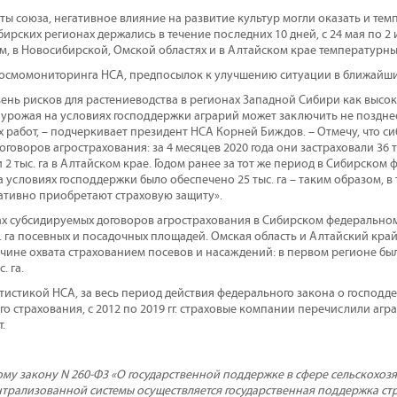
ы союза, негативное влияние на развитие культур могли оказать и тем
ирских регионах держались в течение последних 10 дней, с 24 мая по 2 
м, в Новосибирской, Омской областях и в Алтайском крае температурны
осмомониторинга НСА, предпосылок к улучшению ситуации в ближайшие
ень рисков для растениеводства в регионах Западной Сибири как высок
 урожая на условиях господдержки аграрий может заключить не позднее
 работ, – подчеркивает президент НСА Корней Биждов. – Отмечу, что с
говоров агрострахования: за 4 месяцев 2020 года они застраховали 36 тыс
и 2 тыс. га в Алтайском крае. Годом ранее за тот же период в Сибирском
 условиях господдержки было обеспечено 25 тыс. га – таким образом, в 
ативно приобретают страховую защиту».
мках субсидируемых договоров агрострахования в Сибирском федерально
. га посевных и посадочных площадей. Омская область и Алтайский кра
чине охвата страхованием посевов и насаждений: в первом регионе был
. га.
атистикой НСА, за весь период действия федерального закона о господд
о страхования, с 2012 по 2019 гг. страховые компании перечислили агр
.
му закону N 260-Ф3 «О государственной поддержке в сфере сельскохозя
ентрализованной системы осуществляется государственная поддержка ст