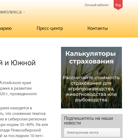
Личный кабинет
Eng
мплекса -
рарию
Пресс-центр
Контакты
й и Южной
 Алтайского края
ержке в развитии
20 г., проведенного
риях находятся в
ть, что снижение темпов
Подпишитесь на наши
ию в сибирских регионах
новости
при норме 35–40%. На юге
западе Новосибирской
 за последние 10 лет».