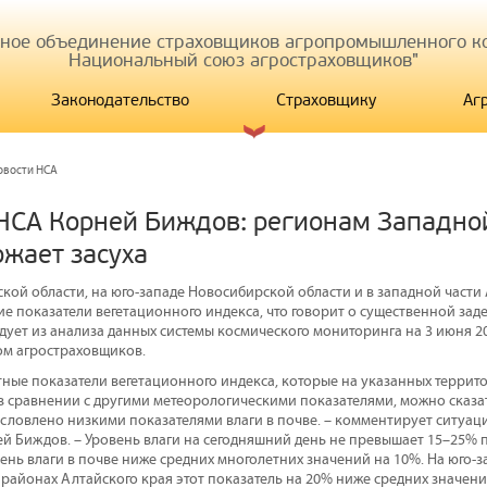
иное объединение страховщиков агропромышленного ко
Национальный союз агростраховщиков"
Законодательство
Страховщику
Аг
овости НСА
НСА Корней Биждов: регионам Западно
ожает засуха
кой области, на юго-западе Новосибирской области и в западной части
е показатели вегетационного индекса, что говорит о существенной зад
едует из анализа данных системы космического мониторинга на 3 июня 20
м агростраховщиков.
ные показатели вегетационного индекса, которые на указанных террито
 в сравнении с другими метеорологическими показателями, можно сказа
условлено низкими показателями влаги в почве. – комментирует ситуац
й Биждов. – Уровень влаги на сегодняшний день не превышает 15–25% 
ень влаги в почве ниже средних многолетних значений на 10%. На юго-
 районах Алтайского края этот показатель на 20% ниже средних значений