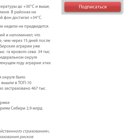
пературы до +30°C и выше,
июня. В районах на
й фон достигал +34°C.
 недели не предвидится.
ий и напоминает, что
, чем через 15 дней после
ибирские аграрии уже
. га ярового сева: 34 тыс.
 федеральном округе
текущем году аграрии этих
м округе было
й вышли в ТОП-10
о застраховано 467 тыс.
ержке
ариям Сибири 2,9 млрд
йственного страхования»,
рахования рисков