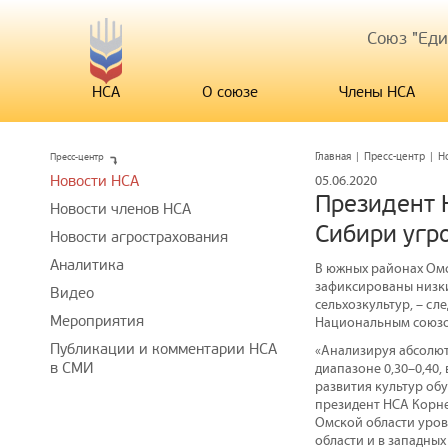
Союз "Ед
НСА
О союзе
Члены НСА
Пресс-центр
Главная
|
Пресс-центр
|
Н
Новости НСА
05.06.2020
Президент 
Новости членов НСА
Сибири угр
Новости агрострахования
Аналитика
В южных районах Омс
зафиксированы низки
Видео
сельхозкультур, – сл
Мероприятия
Национальным союзо
Публикации и комментарии НСА
«Анализируя абсолют
в СМИ
диапазоне 0,30–0,40,
развития культур об
президент НСА Корне
Омской области уров
области и в западных