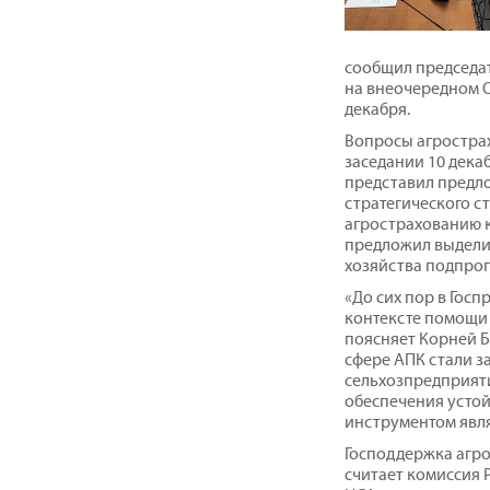
сообщил председат
на внеочередном О
декабря.
Вопросы агростра
заседании 10 дека
представил предл
стратегического с
агрострахованию к
предложил выделит
хозяйства подпро
«До сих пор в Гос
контексте помощи 
поясняет Корней Б
сфере АПК стали з
сельхозпредприяти
обеспечения устой
инструментом явля
Господдержка агр
считает комиссия 