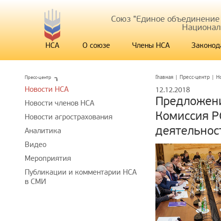
Союз "Единое объединение
Национал
НСА
О союзе
Члены НСА
Законод
Пресс-центр
Главная
|
Пресс-центр
|
Н
Новости НСА
12.12.2018
Предложен
Новости членов НСА
Комиссия Р
Новости агрострахования
деятельнос
Аналитика
Видео
Мероприятия
Публикации и комментарии НСА
в СМИ