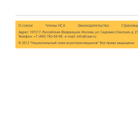
О союзе
Члены НСА
Законодательство
Страховщ
Адрес: 107217, Российская Федерация, Москва, ул. Садовая-Спасская, д. 21
Телефон: +7 (495) 782-04-99, e-mail: info@naai.ru
© 2012 "Национальный союз агростраховщиков" Все права защищены