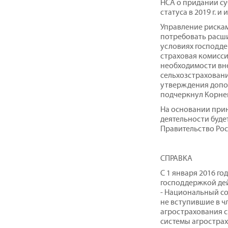
НСА о придании с
статуса в 2019 г. 
Управление рискам
потребовать расши
условиях господде
страховая комисс
необходимости вне
сельхозстрахован
утверждения допо
подчеркнул Корне
На основании при
деятельности буде
Правительство Рос
СПРАВКА
С 1 января 2016 го
господдержкой де
- Национальный с
не вступившие в ч
агрострахования 
системы агростра