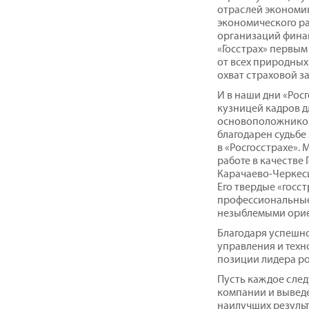
отраслей экономик
экономического ра
организаций фина
«Госстрах» первы
от всех природны
охват страховой з
И в наши дни «Рос
кузницей кадров д
основоположником
благодарен судьбе 
в «Росгосстрахе».
работе в качестве 
Карачаево-Черкеси
Его твердые «госс
профессиональные 
незыблемыми орие
Благодаря успешно
управления и техн
позиции лидера ро
Пусть каждое сле
компании и выведе
наилучших результ