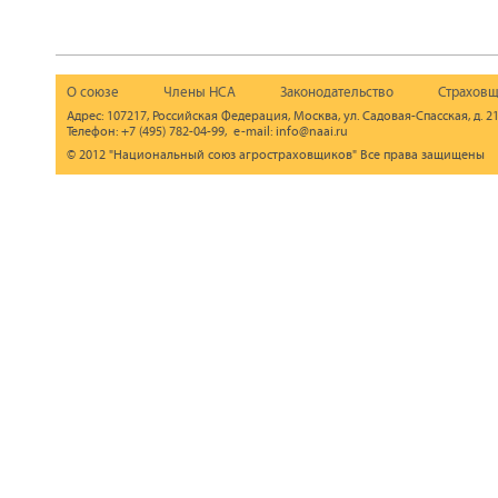
О союзе
Члены НСА
Законодательство
Страховщ
Адрес: 107217, Российская Федерация, Москва, ул. Садовая-Спасская, д. 21
Телефон: +7 (495) 782-04-99, e-mail: info@naai.ru
© 2012 "Национальный союз агростраховщиков" Все права защищены