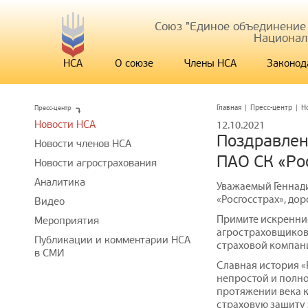
Союз "Единое объединение
Национал
НСА
О союзе
Члены НСА
Законод
Пресс-центр
Главная
|
Пресс-центр
|
Н
Новости НСА
12.10.2021
Поздравлен
Новости членов НСА
ПАО СК «Ро
Новости агрострахования
Аналитика
Уважаемый Геннад
«Росгосстрах», дор
Видео
Примите искренни
Мероприятия
агростраховщиков
Публикации и комментарии НСА
страховой компани
в СМИ
Славная история «
непростой и полн
протяжении века 
страховую защиту 