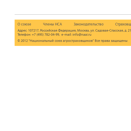
О союзе
Члены НСА
Законодательство
Страховщ
Адрес: 107217, Российская Федерация, Москва, ул. Садовая-Спасская, д. 21
Телефон: +7 (495) 782-04-99, e-mail: info@naai.ru
© 2012 "Национальный союз агростраховщиков" Все права защищены