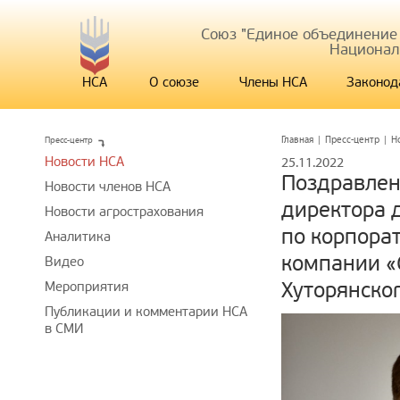
Союз "Единое объединение
Национал
НСА
О союзе
Члены НСА
Законод
Пресс-центр
Главная
|
Пресс-центр
|
Н
Новости НСА
25.11.2022
Поздравлен
Новости членов НСА
директора 
Новости агрострахования
по корпора
Аналитика
компании «
Видео
Хуторянско
Мероприятия
Публикации и комментарии НСА
в СМИ