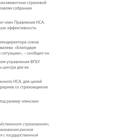
льхозживотных страховой
ставляя собранию
ил член Правления НСА,
окую эффективность
мгендиректора союза
валева. «Благодаря
ситуацию», – сообщил он.
еля управления ФГБУ
 центра для ее
нного НСА, для целей
грариев со страховщиком.
год размер членских
йственного страхования»,
рахования рисков
я с государственной