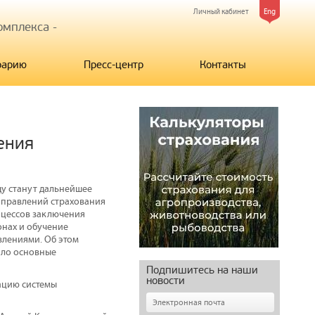
Личный кабинет
Eng
мплекса -
рарию
Пресс-центр
Контакты
ения
у станут дальнейшее
аправлений страхования
оцессов заключения
онах и обучение
влениями. Об этом
ило основные
Подпишитесь на наши
новости
ацию системы