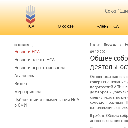
Союз "Ед
НСА
О союзе
Члены НСА
Пресс-центр
Главная
|
Пресс-центр
|
Н
Новости НСА
09.12.2024
Общее собр
Новости членов НСА
деятельност
Новости агрострахования
Аналитика
Основными направлен
совершенствование у
Видео
подотраслей АПК и в
Мероприятия
договоров и урегули
специалистов, вовле
Публикации и комментарии НСА
сообщил президент Н
в СМИ
направления деятельн
В работе Общего соб
агрострахования с г