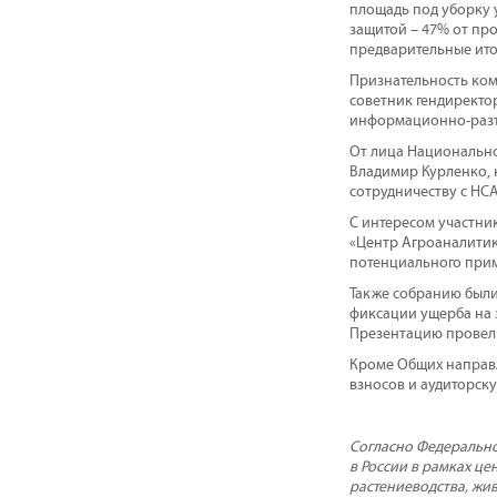
площадь под уборку у
защитой – 47% от пр
предварительные итог
Признательность ком
советник гендиректор
информационно-разъ
От лица Национально
Владимир Курленко, 
сотрудничеству с НС
С интересом участни
«Центр Агроаналитик
потенциального прим
Также собранию были
фиксации ущерба на 
Презентацию провел 
Кроме Общих направл
взносов и аудиторск
Согласно Федерально
в России в рамках ц
растениеводства, жи