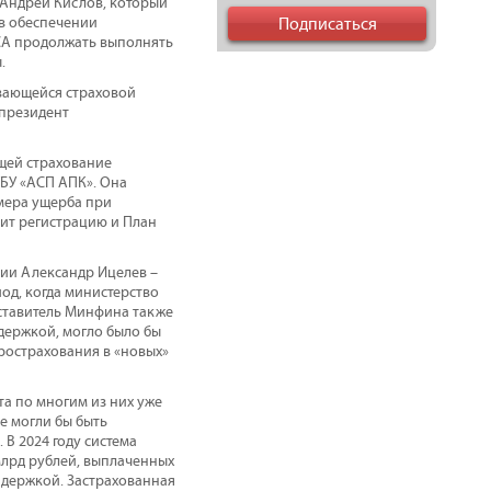
 Андрей Кислов, который
 в обеспечении
НСА продолжать выполнять
.
ивающейся страховой
 президент
щей страхование
БУ «АСП АПК». Она
змера ущерба при
ит регистрацию и План
ии Александр Ицелев –
од, когда министерство
дставитель Минфина также
держкой, могло было бы
рострахования в «новых»
та по многим из них уже
не могли бы быть
В 2024 году система
млрд рублей, выплаченных
ддержкой. Застрахованная