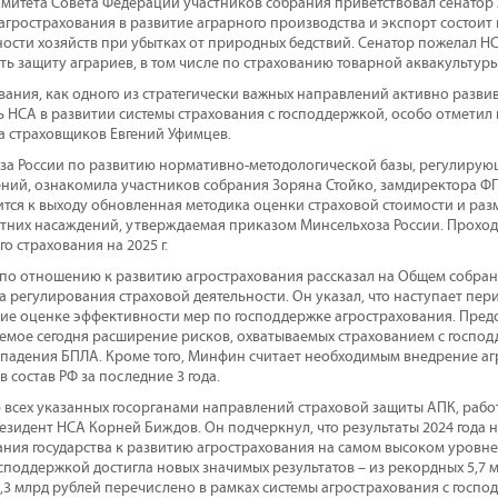
омитета Совета Федерации участников собрания приветствовал сенатор
агрострахования в развитие аграрного производства и экспорт состоит
ости хозяйств при убытках от природных бедствий. Сенатор пожелал 
ть защиту аграриев, в том числе по страхованию товарной аквакультуры
вания, как одного из стратегически важных направлений активно разв
ь НСА в развитии системы страхования с господдержкой, особо отметил
а страховщиков Евгений Уфимцев.
за России по развитию нормативно-методологической базы, регулирую
ний, ознакомила участников собрания Зоряна Стойко, замдиректора ФГ
вится к выходу обновленная методика оценки страховой стоимости и ра
тних насаждений, утверждаемая приказом Минсельхоза России. Проход
о страхования на 2025 г.
о отношению к развитию агрострахования рассказал на Общем собран
 регулирования страховой деятельности. Он указал, что наступает пери
ние оценке эффективности мер по господдержке агрострахования. Пре
аемое сегодня расширение рисков, охватываемых страхованием с господ
 падения БПЛА. Кроме того, Минфин считает необходимым внедрение аг
в состав РФ за последние 3 года.
ю всех указанных госорганами направлений страховой защиты АПК, рабо
резидент НСА Корней Биждов. Он подчеркнул, что результаты 2024 года 
ния государства к развитию агрострахования на самом высоком уровне. 
осподдержкой достигла новых значимых результатов – из рекордных 5,7 
3,3 млрд рублей перечислено в рамках системы агрострахования с госпо