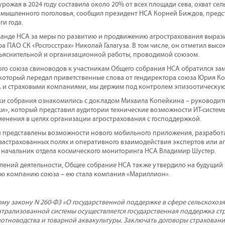
рожая в 2024 году составила около 20% от всех площади сева, охват се
омышленного поголовья, сообщил президент НСА Корней Биждов, пред
и года.
анде НСА за меры по развитию и продвижению агрострахования выраз
а ПАО СК «Росгосстрах» Николай Галагуза. В том числе, он отметил выс
яснительной и организационной работы, проводимой союзом.
го союза свиноводов к участникам Общего собрания НСА обратился за
который передал приветственные слова от гендиректора союза Юрия Ко
А и страховыми компаниями, мы держим под контролем эпизоотическую 
ки собрания ознакомились с докладом Михаила Копейкина – руководит
и», который представил аудитории технические возможности ИТ-системы
енения в целях организации агрострахования с господдержкой.
 представлены возможности нового мобильного приложения, разработа
застрахованных полях и оперативного взаимодействия экспертов или а
начальник отдела космического мониторинга НСА Владимир Шустер.
ений деятельности, Общее собрание НСА также утвердило на будущий 
ую компанию союза – ею стала компания «Мариллион».
му закону N 260-Ф3 «О государственной поддержке в сфере сельскохозя
ентрализованной системы осуществляется государственная поддержка ст
вотноводства и товарной аквакультуры. Заключать договоры страховани