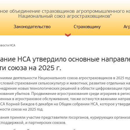
иное объединение страховщиков агропромышленного ко
Национальный союз агростраховщиков"
Законодательство
Страховщику
Аг
овости НСА
ание НСА утвердило основные направл
и союза на 2025 г.
иями деятельности Национального союза агростраховщиков в 2025 год
словий страхования сельхозкультур и животных, развитие отдельных н
недрение новых технологических решений в области цифровизации пр
рования убытков. Продвижение агрострахования среди аграриев в реги
ченных в агростраховое обслуживание, также останутся важными напра
СА Корней Биждов 6 декабря на Общем собрании НСА, которое утверд
ости союза на 2025 год.
рания приняли участие представители госорганов, курирующих организ
осподдержкой, и партнерских союзов.