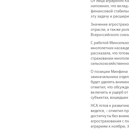
От лица аграрного К
напомнил, что вклад 
финансовой стабильн
эту задачу и расшири
Значение агрострахо
отрасли, а также рол
Всероссийского союз
С работой Минсельхо
многолетних насажде
рассказала, что гото
страховании многоле
сельскохозяйственног
О позиции Минфина п
замначальника отдела
будет уделять внима
отметил, что обсужд
включить и ущерб от
субъектах, вошедших 
НСА готов к развити
ведется, – отметил п
достигнуты без внима
агрострахования с г
аграриям к ноябрю, 