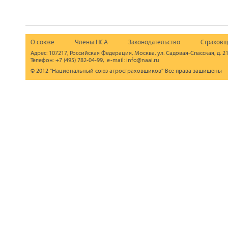
О союзе
Члены НСА
Законодательство
Страховщ
Адрес: 107217, Российская Федерация, Москва, ул. Садовая-Спасская, д. 21
Телефон: +7 (495) 782-04-99, e-mail: info@naai.ru
© 2012 "Национальный союз агростраховщиков" Все права защищены