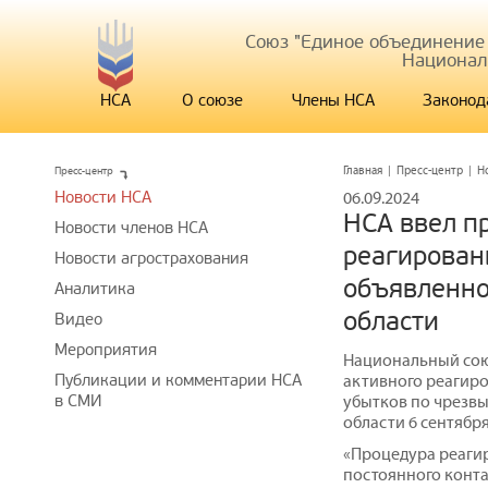
Союз "Единое объединение
Национал
НСА
О союзе
Члены НСА
Законод
Пресс-центр
Главная
|
Пресс-центр
|
Н
Новости НСА
06.09.2024
НСА ввел п
Новости членов НСА
реагирован
Новости агрострахования
объявленно
Аналитика
области
Видео
Мероприятия
Национальный сою
Публикации и комментарии НСА
активного реагир
в СМИ
убытков по чрезвы
области 6 сентября
«Процедура реаги
постоянного конта