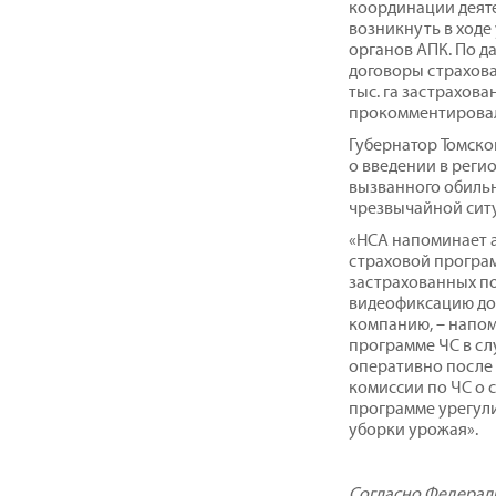
координации деяте
возникнуть в ходе 
органов АПК. По д
договоры страхован
тыс. га застрахова
прокомментировал
Губернатор Томско
о введении в реги
вызванного обильн
чрезвычайной ситу
«НСА напоминает а
страховой програ
застрахованных по
видеофиксацию до
компанию, – напом
программе ЧС в сл
оперативно после
комиссии по ЧС о 
программе урегул
уборки урожая».
Согласно Федераль