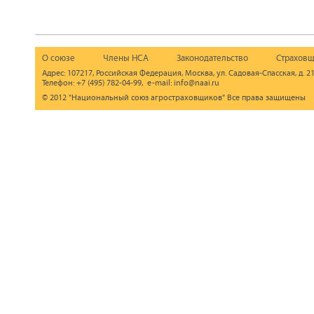
О союзе
Члены НСА
Законодательство
Страховщ
Адрес: 107217, Российская Федерация, Москва, ул. Садовая-Спасская, д. 21
Телефон: +7 (495) 782-04-99, e-mail: info@naai.ru
© 2012 "Национальный союз агростраховщиков" Все права защищены