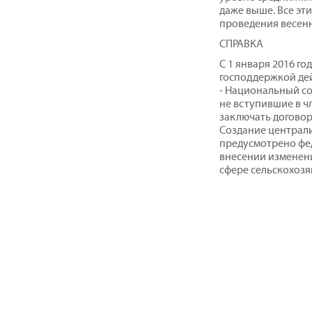
даже выше. Все эт
проведения весенн
СПРАВКА
С 1 января 2016 го
господдержкой де
- Национальный с
не вступившие в чл
заключать договор
Создание централ
предусмотрено фед
внесении изменени
сфере сельскохоз