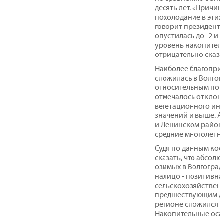
десять лет. «Прич
похолодание в этих
говорит президент
опустилась до -2 и 
уровень накопител
отрицательно сказ
Наиболее благопри
сложилась в Волго
относительным пок
отмечалось отклон
вегетационного ин
значений и выше. 
и Ленинском район
средние многолетн
Судя по данным ко
сказать, что абсо
озимых в Волгогра
налицо - позитивн
сельскохозяйствен
предшествующим д
регионе сложился
Накопительные ос