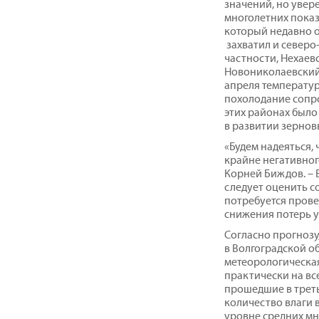
значений, но увер
многолетних показа
который недавно о
захватил и северо
частности, Нехаев
Новониколаевский,
апреля температур
похолодание сопро
этих районах было
в развитии зернов
«Будем надеяться,
крайне негативного
Корней Биждов. – 
следует оценить с
потребуется прове
снижения потерь 
Согласно прогнозу
в Волгоградской о
метеорологическа
практически на вс
прошедшие в треть
количество влаги в
уровне средних мн