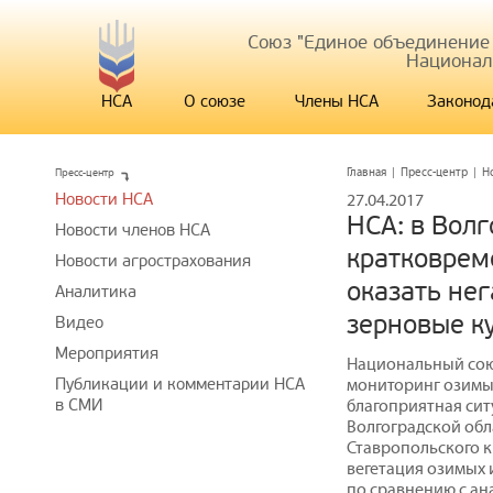
Союз "Единое объединение
Национал
НСА
О союзе
Члены НСА
Законод
Пресс-центр
Главная
|
Пресс-центр
|
Н
Новости НСА
27.04.2017
НСА: в Волг
Новости членов НСА
кратковрем
Новости агрострахования
оказать не
Аналитика
зерновые к
Видео
Мероприятия
Национальный сою
Публикации и комментарии НСА
мониторинг озимых
в СМИ
благоприятная сит
Волгоградской обл
Ставропольского к
вегетация озимых 
по сравнению с ан