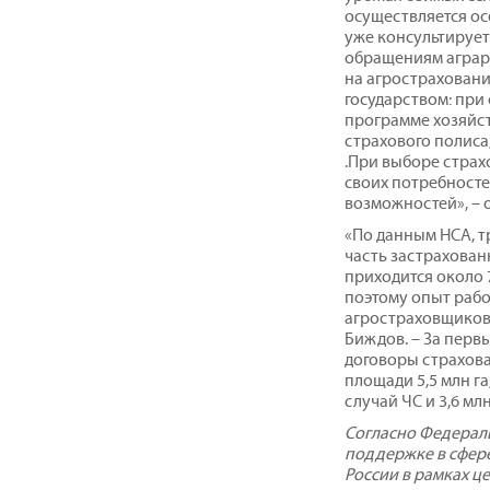
осуществляется ос
уже консультируе
обращениям аграри
на агростраховани
государством: при
программе хозяйст
страхового полиса
.При выборе страх
своих потребносте
возможностей», – 
«По данным НСА, 
часть застрахованн
приходится около 
поэтому опыт рабо
агростраховщиков
Биждов. – За перв
договоры страхова
площади 5,5 млн га
случай ЧС и 3,6 мл
Согласно Федераль
поддержке в сфере
России в рамках ц