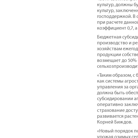
культур, должны б
культур, заключен
господдержкой. В с
при расчете данн
коэффициент 0,7, а 
Бюджетная субсиди
производство и ре
хозяйствам ежегод
продукции собстве
возмещает до 50%
сельхозпроизводи
«Таким образом, с
как системы агрос
управления за орг
должна быть обесп
субсидировании а
оперативно заключ
страхование досту
развивается расте
Корней Биждов.
«Новый порядок по
урожая озимых сел