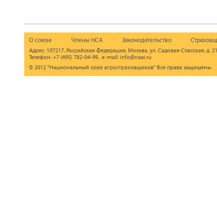
О союзе
Члены НСА
Законодательство
Страховщ
Адрес: 107217, Российская Федерация, Москва, ул. Садовая-Спасская, д. 21
Телефон: +7 (495) 782-04-99, e-mail: info@naai.ru
© 2012 "Национальный союз агростраховщиков" Все права защищены