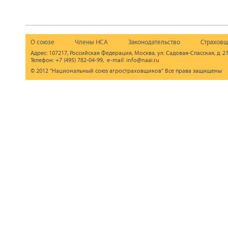
О союзе
Члены НСА
Законодательство
Страховщ
Адрес: 107217, Российская Федерация, Москва, ул. Садовая-Спасская, д. 21
Телефон: +7 (495) 782-04-99, e-mail: info@naai.ru
© 2012 "Национальный союз агростраховщиков" Все права защищены