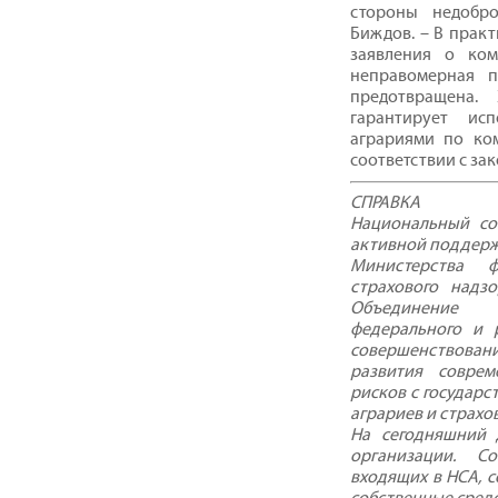
стороны недобро
Биждов. – В практ
заявления о ком
неправомерная п
предотвращена.
гарантирует исп
аграриями по ко
соответствии с за
СПРАВКА
Национальный со
активной поддержк
Министерства 
страхового надз
Объединение 
федерального и 
совершенствовани
развития соврем
рисков с государ
аграриев и страхо
На сегодняшний 
организации. С
входящих в НСА, с
собственные средс