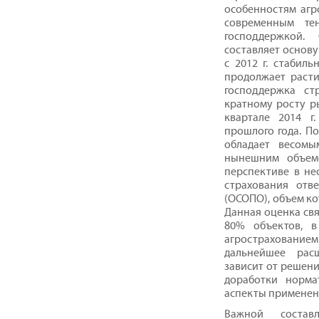
особенностям агр
современным те
господдержкой.
составляет основу
с 2012 г. стабил
продолжает расти
господдержка ст
кратному росту р
квартале 2014 г
прошлого года. П
обладает весомы
нынешним объемо
перспективе в не
страхования отв
(ОСОПО), объем кот
Данная оценка свя
80% объектов, в
агрострахование
дальнейшее рас
зависит от решени
доработки норма
аспекты применен
Важной состав