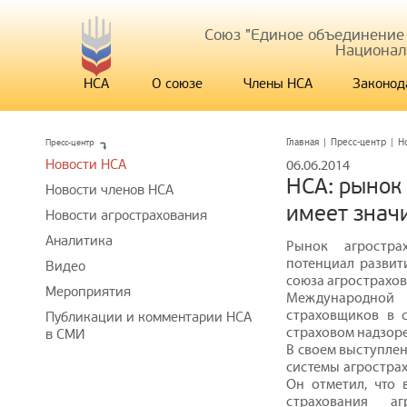
Союз "Единое объединение
Национал
НСА
О союзе
Члены НСА
Законод
Пресс-центр
Главная
|
Пресс-центр
|
Н
Новости НСА
06.06.2014
НСА: рынок
Новости членов НСА
имеет знач
Новости агрострахования
Аналитика
Рынок агростра
потенциал развит
Видео
союза агрострахов
Мероприятия
Международной
страховщиков в 
Публикации и комментарии НСА
страховом надзоре
в СМИ
В своем выступлен
системы агрострах
Он отметил, что 
страхования а