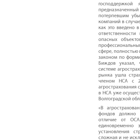
господдержкой 
предназначенный 
потерпевшим убы
компаний в случае
как это введено 
ответственности
опасных объекто
профессиональн
сфере, полностью 
законом по форми
Биждов указал, 
системе агрострах
рынка ушла стра
членом НСА с 2
агрострахования с
в НСА уже осущес
Волгоградской обл
«В агрострахова
фондов должно у
отличие от ОСА
единовременно 
установления ст
сложная и не иск