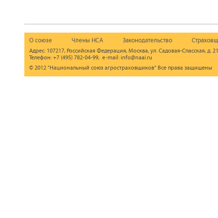
О союзе
Члены НСА
Законодательство
Страховщ
Адрес: 107217, Российская Федерация, Москва, ул. Садовая-Спасская, д. 21
Телефон: +7 (495) 782-04-99, e-mail: info@naai.ru
© 2012 "Национальный союз агростраховщиков" Все права защищены