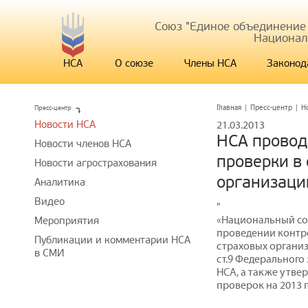
Союз "Единое объединение
Национал
НСА
О союзе
Члены НСА
Законод
Пресс-центр
Главная
|
Пресс-центр
|
Н
Новости НСА
21.03.2013
НСА провод
Новости членов НСА
проверки в
Новости агрострахования
организаци
Аналитика
Видео
"
«Национальный со
Мероприятия
проведении контр
Публикации и комментарии НСА
страховых организ
в СМИ
ст.9 Федерального 
НСА, а также утв
проверок на 2013 г