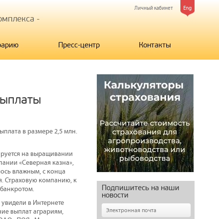
Личный кабинет
Eng
мплекса -
рарию
Пресс-центр
Контакты
выплаты
лата в размере 2,5 млн.
ируется на выращивании
пании «Северная казна»,
лось влажным, с конца
я. Страховую компанию, к
Подпишитесь на наши
 банкротом.
новости
 увидели в Интернете
ние выплат аграриям,