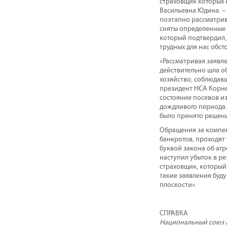
страховщик которых 
Васильевна Юдина. – 
поэтапно рассматрив
сняты определенные 
который подтвердил,
трудных для нас обсто
«Рассматривая заявл
действительно шла о
хозяйство, соблюдав
президент НСА Корне
состояние посевов из
дождливого периода. 
было принято решени
Обращения за компен
банкротов, проходят
буквой закона об аг
наступил убыток в ре
страховщик, который
такие заявления буд
плоскости».
СПРАВКА
Национальный союз а