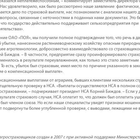
оказался неплатежеспособным, – комментирует заместитель директор
Нас удовлетворило, как было рассмотрено наше заявление: фактически,
ается дело по страховой выплате, нас познакомили с анализом нашего д
вопросы, связанные с неточностями в поданных нами документах. Это б
 что государство действительно поддерживает сельхозпредприятия при
ятельствах».
ение ОАО «ПОЯ», мы получили полное подтверждение того, что речь в д
б убытке, нанесенном растениеводческому хозяйству опасным природны
шее агротехнологии, добросовестно взаимодействовало со страховщико
й Биждов. – В частности, предприятие сразу проинформировало страх
менилось в результате переувлажнения, как только это стало заметным 
То есть, убыток был страховым, имел место по причине указанного в за
е о компенсационной выплате».
сационными выплатами от аграриев, бывших клиентами нескольких ст
 тщательную проверку в НСА. «Выплаты осуществляются НСА в полном со
ростраховании, – подчеркивает президент НСА Корней Биждов. – Если у
зультате страхового случая, НСА оплатит то, что должен был оплатить у
 был членом союза. Но если наши специалисты увидят признаки мошенн
ут подвергнуты более углубленной проверке, с выводами, лежащими не
гростраховщиков создан в 2007 г. при активной поддержке Министерств