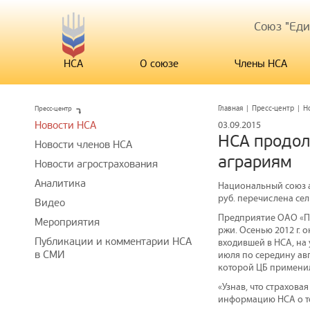
Союз "Ед
НСА
О союзе
Члены НСА
Пресс-центр
Главная
|
Пресс-центр
|
Н
Новости НСА
03.09.2015
НСА продол
Новости членов НСА
аграриям
Новости агрострахования
Аналитика
Национальный союз а
руб. перечислена се
Видео
Предприятие ОАО «ПО
Мероприятия
ржи. Осенью 2012 г. 
Публикации и комментарии НСА
входившей в НСА, на 
в СМИ
июля по середину ав
которой ЦБ применил 
«Узнав, что страхова
информацию НСА о том