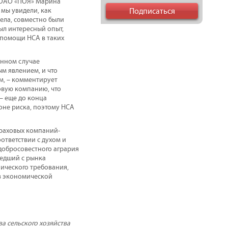
а ОАО «ПОЯ» Марина
 мы увидели, как
ела, совместно были
ыл интересный опыт,
 помощи НСА в таких
анном случае
м явлением, и что
м, – комментирует
овую компанию, что
– еще до конца
коне риска, поэтому НСА
раховых компаний-
ответствии с духом и
 добросовестного агрария
шедший с рынка
ического требования,
 в экономической
а сельского хозяйства