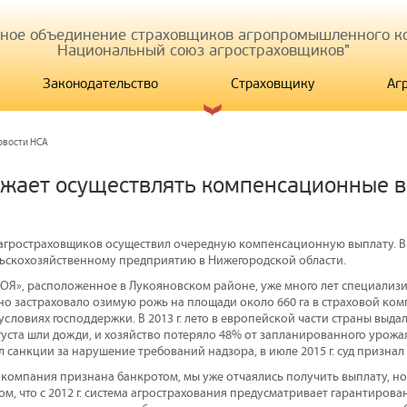
иное объединение страховщиков агропромышленного ко
Национальный союз агростраховщиков"
Законодательство
Страховщику
Аг
овости НСА
жает осуществлять компенсационные 
гростраховщиков осуществил очередную компенсационную выплату. Вып
льскохозяйственному предприятию в Нижегородской области.
Я», расположенное в Лукояновском районе, уже много лет специализ
оно застраховало озимую рожь на площади около 660 га в страховой ком
условиях господдержки. В 2013 г. лето в европейской части страны выда
густа шли дожди, и хозяйство потеряло 48% от запланированного урожа
санкции за нарушение требований надзора, в июле 2015 г. суд признал
я компания признана банкротом, мы уже отчаялись получить выплату, но
, что с 2012 г. система агрострахования предусматривает гарантирова