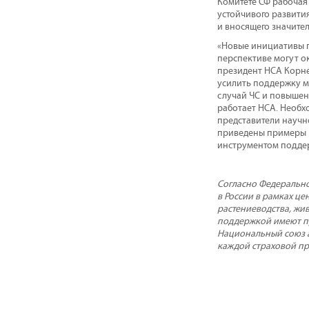
Комитете СФ рабочая
устойчивого развити
и вносящего значите
«Новые инициативы п
перспективе могут о
президент НСА Корне
усилить поддержку м
случай ЧС и повышен
работает НСА. Необх
представители научн
приведены примеры и
инструментом поддер
Согласно Федерально
в России в рамках ц
растениеводства, жи
поддержкой имеют пр
Национальный союз а
каждой страховой пр