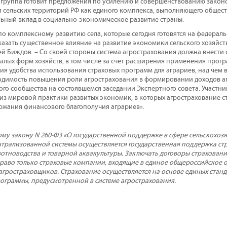
 группа готовит предложения по усилению и совершенствованию закон
я сельских территорий РФ как единого комплекса, выполняющего обще
льный вклад в социально-экономическое развитие страны.
о комплексному развитию села, которые сегодня готовятся на федераль
казать существенное влияние на развитие экономики сельского хозяйст
й Биждов. – Со своей стороны система агрострахования должна внести 
алых форм хозяйств, в том числе за счет расширения применения прог
ия удобства использования страховых программ для аграриев, над чем 
одимость повышения роли агрострахования в формировании доходов а
ого сообщества на состоявшемся заседании Экспертного совета. Участн
з мировой практики развитых экономик, в которых агрострахование 
жания финансового благополучия аграриев».
му закону N 260-Ф3 «О государственной поддержке в сфере сельскохозя
ентрализованной системы осуществляется государственная поддержка ст
вотноводства и товарной аквакультуры. Заключать договоры страховани
аво только страховые компании, входящие в единое общероссийское о
гростраховщиков. Страхование осуществляется на основе единых станд
ограммы, предусмотренной в системе агрострахования.