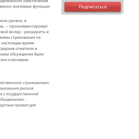
одательного обеспечения
ственно значимые функции
ном уровне, в
ва , – прокомментировал
свой вклад – расширить и
раммы страхования на
в настоящее время
грариев отметили и
иками обсуждения были
стало ключевым
йственного страхования»,
рахования рисков
я с государственной
бъединение -
артных правил для