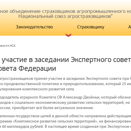
иное объединение страховщиков агропромышленного ко
Национальный союз агростраховщиков"
Законодательство
Страховщику
А
овости НСА
 участие в заседании Экспертного совет
овета Федерации
гростраховщиков принял участие в заседании Экспертного совета при 
но-продовольственной политике и природопользованию, который 25 и
гулирования комплексного развития села.
едседатель аграрного Комитета СФ Александр Двойных, который обознач
ходов к социально-экономическому развитию сельских территорий, на
оссии, приобретает всё более актуальное значение.
вленных государством целей в данной области направлена действующая 
грамма «Комплексное развитие сельских территорий», на финансировани
 60 миллиардов рублей. В настоящее время созданная при Экспертном 