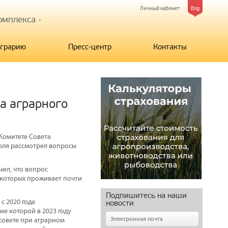
Личный кабинет
Eng
мплекса -
грарию
Пресс-центр
Контакты
а аграрного
Комитете Совета
юля рассмотрел вопросы
ил, что вопрос
 которых проживает почти
Подпишитесь на наши
с 2020 года
новости
е которой в 2023 году
совете при аграрном