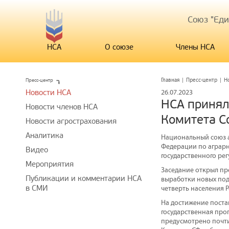
Союз "Ед
НСА
О союзе
Члены НСА
Пресс-центр
Главная
|
Пресс-центр
|
Н
Новости НСА
26.07.2023
НСА принял
Новости членов НСА
Комитета С
Новости агрострахования
Аналитика
Национальный союз а
Федерации по аграр
Видео
государственного ре
Мероприятия
Заседание открыл пр
Публикации и комментарии НСА
выработки новых под
в СМИ
четверть населения Р
На достижение поста
государственная про
предусмотрено почти