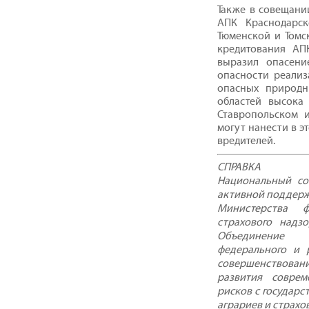
Также в совещани
АПК Краснодарск
Тюменской и Томс
кредитования АП
выразил опасени
опасности реализ
опасных природн
областей высока
Ставропольском и
могут нанести в э
вредителей.
СПРАВКА
Национальный со
активной поддержк
Министерства 
страхового надз
Объединение 
федерального и 
совершенствовани
развития соврем
рисков с государ
аграриев и страхо