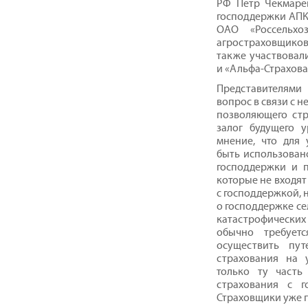
РФ Петр Чекмаре
господдержки АПК
ОАО «Россельхо
агростраховщико
также участвовал
и «Альфа-Страхова
Представителями
вопрос в связи с 
позволяющего стр
залог будущего 
мнение, что для
быть использован
господдержки и п
которые не входят
с господдержкой, 
о господдержке се
катастрофически
обычно требует
осуществить пут
страхования на 
только ту часть
страхования с г
Страховщики уже п