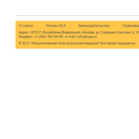
О союзе
Члены НСА
Законодательство
Страховщ
Адрес: 107217, Российская Федерация, Москва, ул. Садовая-Спасская, д. 21
Телефон: +7 (495) 782-04-99, e-mail: info@naai.ru
© 2012 "Национальный союз агростраховщиков" Все права защищены