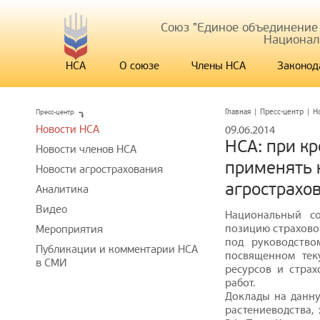
Союз "Единое объединение
Национал
НСА
О союзе
Члены НСА
Законод
Пресс-центр
Главная
|
Пресс-центр
|
Н
Новости НСА
09.06.2014
НСА: при к
Новости членов НСА
применять 
Новости агрострахования
агрострахо
Аналитика
Видео
Национальный со
позицию страхово
Мероприятия
под руководство
Публикации и комментарии НСА
посвященном тек
в СМИ
ресурсов и стра
работ.
Доклады на данну
растениеводства,