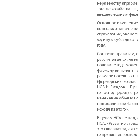
неравенству аграриев
того же хозяйства – 
введена единым федер
Основное изменение,
консолидация мер го
страхование, эконом
«единую субсидию» т
году.
Согласно правилам, 
рассчитывается, на 
половине года может
формулу включены так
размере посевных пл
(фермерских) хозяйст
НСА К. Биждов. – Пр
на господдержку стра
изменение объемов с
понимали свои базов
исходя из этого».
В целом НСА не подд
НСА. «Развитие страх
это сквозная задача 
направление господд