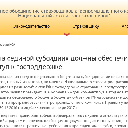
иное объединение страховщиков агропромышленного ко
Национальный союз агростраховщиков"
Законодательство
Страховщику
Аг
овости НСА
ла «единой субсидии» должны обеспечи
туп к господдержке
ставления средств федерального бюджета на субсидирование сельского 
сов, главный из которых, по мнению Национального союза агростраховщ
ариев из разных субъектов РФ к господдержке страхования, предусмот
 этом заявил президент НСА Корней Биждов, комментируя выход новых
дий из федерального бюджета бюджетам субъектов РФ на содействие д
альных программ развития агропромышленного комплекса. Правила ут
0.12.2016 г. и опубликованы в январе 2017 г.
дыдущими правилами, сейчас из федерального документа исчезли указа
ий аграриям и перечень необходимых документов для их получения, – 
гут установить различные требования к претендентам на субсидировани