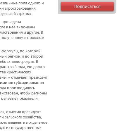
различные поля одного и
жки агрострахования
для всей страны».
а проведена
сле в нее включены
йствования и другие. В
м, полученным в прошлом
и формулы, по которой
ный регион, а во второй
ебованных средств. В
ны за 3 года, его доля в
тве крестьянских
ены, – отмечает президент
лимитов субсидирования
 года производилось
енствован, чтобы регионы
 целевые показатели,
ю», отметил президент
и сельского хозяйства,
нужно выделять в отдельное
дя из государственных