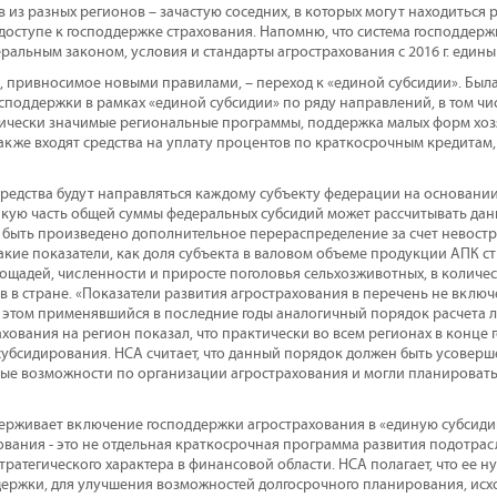
 из разных регионов – зачастую соседних, в которых могут находиться 
в доступе к господдержке страхования. Напомню, что система господдер
альным законом, условия и стандарты агрострахования с 2016 г. едины 
 привносимое новыми правилами, – переход к «единой субсидии». Был
споддержки в рамках «единой субсидии» по ряду направлений, в том чи
ически значимые региональные программы, поддержка малых форм хозя
акже входят средства на уплату процентов по краткосрочным кредита
средства будут направляться каждому субъекту федерации на основани
какую часть общей суммы федеральных субсидий может рассчитывать дан
 быть произведено дополнительное перераспределение за счет невостр
ие показатели, как доля субъекта в валовом объеме продукции АПК стра
ощадей, численности и приросте поголовья сельхозживотных, в количес
в в стране. «Показатели развития агрострахования в перечень не включ
и этом применявшийся в последние годы аналогичный порядок расчета 
хования на регион показал, что практически во всем регионах в конце
убсидирования. НСА считает, что данный порядок должен быть усоверш
ые возможности по организации агрострахования и могли планировать
ерживает включение господдержки агрострахования в «единую субсиди
ования - это не отдельная краткосрочная программа развития подотрасл
стратегического характера в финансовой области. НСА полагает, что ее 
ержки, для улучшения возможностей долгосрочного планирования, исхо