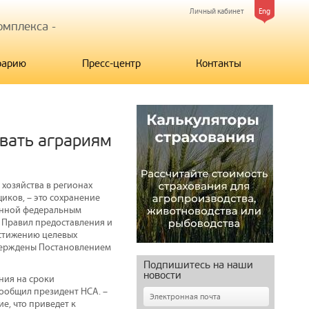
Личный кабинет
Eng
мплекса -
рарию
Пресс-центр
Контакты
вать аграриям
хозяйства в регионах
иков, – это сохранение
ренной федеральным
 Правил предоставления и
остижению целевых
верждены Постановлением
Подпишитесь на наши
новости
ния на сроки
сообщил президент НСА. –
е, что приведет к