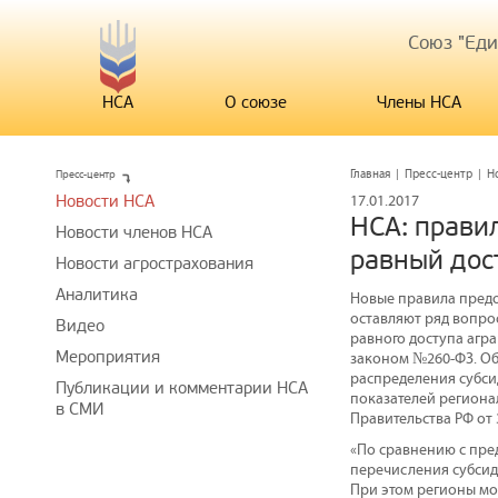
Союз "Ед
НСА
О союзе
Члены НСА
Пресс-центр
Главная
|
Пресс-центр
|
Н
Новости НСА
17.01.2017
НСА: прави
Новости членов НСА
равный дос
Новости агрострахования
Аналитика
Новые правила предо
оставляют ряд вопро
Видео
равного доступа агр
Мероприятия
законом №260-ФЗ. Об
распределения субси
Публикации и комментарии НСА
показателей регион
в СМИ
Правительства РФ от 3
«По сравнению с пре
перечисления субсид
При этом регионы мо