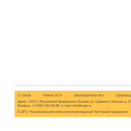
О союзе
Члены НСА
Законодательство
Страховщ
Адрес: 107217, Российская Федерация, Москва, ул. Садовая-Спасская, д. 21
Телефон: +7 (495) 782-04-99, e-mail: info@naai.ru
© 2012 "Национальный союз агростраховщиков" Все права защищены