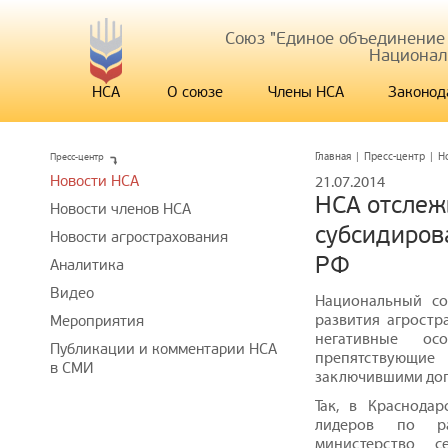
Союз "Единое объединение
Национал
НСА
О союзе
Члены НСА
Законод
Пресс-центр
Главная
|
Пресс-центр
|
Н
Новости НСА
21.07.2014
НСА отслеж
Новости членов НСА
субсидиров
Новости агрострахования
РФ
Аналитика
Видео
Национальный со
развития агростр
Мероприятия
негативные осо
Публикации и комментарии НСА
препятствующие
в СМИ
заключившими дог
Так, в Краснода
лидеров по раз
министерство с