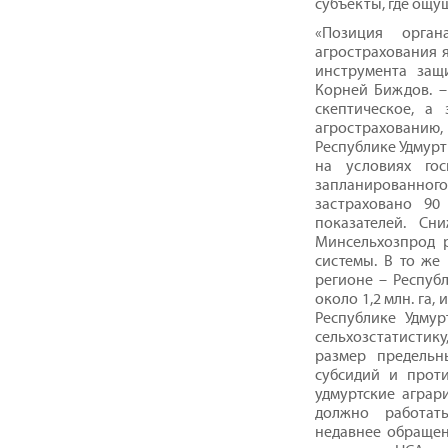
субъекты, где ощущ
«Позиция орга
агрострахования 
инструмента защ
Корней Биждов. –
скептическое, а
агрострахованию
Республике Удмурт
на условиях гос
запланированног
застраховано 90
показателей. Сн
Минсельхозпрод 
системы. В то же
регионе – Республ
около 1,2 млн. га
Республике Удму
сельхозстатисти
размер предельн
субсидий и проти
удмуртские аграр
должно работать
недавнее обращен