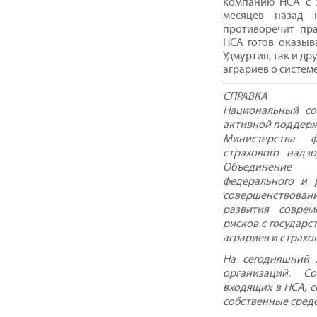
компанию НСА с з
месяцев назад
противоречит пра
НСА готов оказыв
Удмуртия, так и д
аграриев о систем
СПРАВКА
Национальный со
активной поддержк
Министерства 
страхового надз
Объединение 
федерального и 
совершенствовани
развития соврем
рисков с государ
аграриев и страхо
На сегодняшний 
организаций. С
входящих в НСА, с
собственные средс