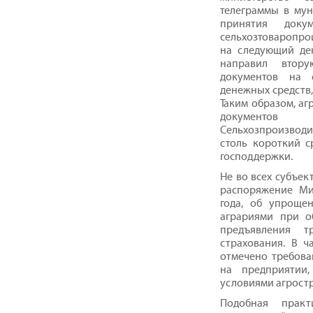
телеграммы в му
принятия доку
сельхозтоваропро
на следующий де
направил втор
документов на 
денежных средств,
Таким образом, аг
документов 
Сельхозпроизводит
столь короткий с
господдержки.
Не во всех субъе
распоряжение Ми
года, об упроще
аграриями при о
предъявления т
страхования. В ч
отмечено требова
на предприятии
условиями агрост
Подобная прак