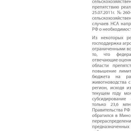
сельскохозяйст
препятствию реа
25.07.2011г. №26
сельскохозяйстве
случаев НСА напр
РФ о необходимос
Из некоторых ре
господдержка агро
ограниченными во
то, что федера
отвечающие оценк
области препятс
повышение лимит
бюджета на раз
животноводства с 9
регион, исходя и
текущем году мо
субсидирование 
только 23,6 мл
Правительства РФ 
обратился в Минс
перераспределен
предназначенных