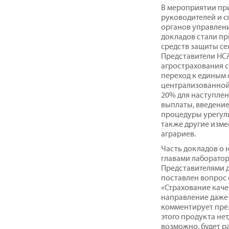
В мероприятии при
руководителей и 
органов управлен
докладов стали пр
средств защиты се
Представители НСА
агрострахования с 
переход к единым 
централизованной 
20% для наступлен
выплаты, введение
процедуры урегули
также другие изме
аграриев.
Часть докладов о 
главами лаборато
Представителями д
поставлен вопрос 
«Страхование каче
направление даже 
комментирует през
этого продукта нет
возможно, будет р