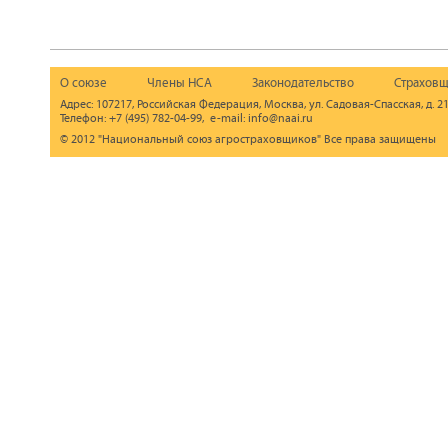
О союзе
Члены НСА
Законодательство
Страховщ
Адрес: 107217, Российская Федерация, Москва, ул. Садовая-Спасская, д. 21
Телефон: +7 (495) 782-04-99, e-mail: info@naai.ru
© 2012 "Национальный союз агростраховщиков" Все права защищены