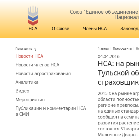
Союз "Единое объединение
Национал
НСА
О союзе
Члены НСА
Законод
Пресс-центр
Главная
|
Пресс-центр
|
Н
Новости НСА
04.04.2016
НСА: на ры
Новости членов НСА
Тульской об
Новости агрострахования
страховщик
Аналитика
Видео
2015 г. на рынке 
области полностью
Мероприятия
регионе предпосыл
Публикации и комментарии НСА
на единых стандарт
в СМИ
сообщил на семин
развития растение
состоялся 31 март
Молочные Дворы.