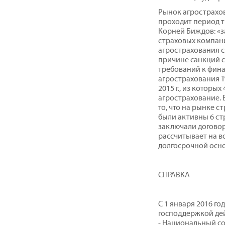
Рынок агрострахов
проходит период 
Корней Биждов: «з
страховых компан
агрострахования с 
причине санкций с
требований к фина
агрострахования Ту
2015 г., из которы
агрострахование. 
то, что на рынке с
были активны 6 ст
заключали договор
рассчитывает на в
долгосрочной осно
СПРАВКА
С 1 января 2016 го
господдержкой де
- Национальный с