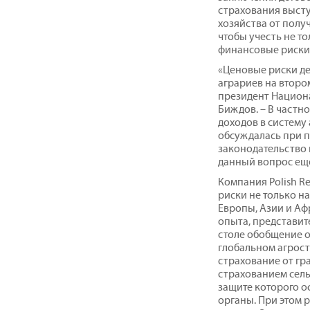
страхования высту
хозяйства от получ
чтобы учесть не т
финансовые риски,
«Ценовые риски де
аграриев на второ
президент Национ
Биждов. – В частн
доходов в систему
обсуждалась при 
законодательство в
данный вопрос еще
Компания Polish R
риски не только на
Европы, Азии и Афр
опыта, представит
столе обобщение 
глобальном агрост
страхование от гр
страхованием сель
защите которого о
органы. При этом 