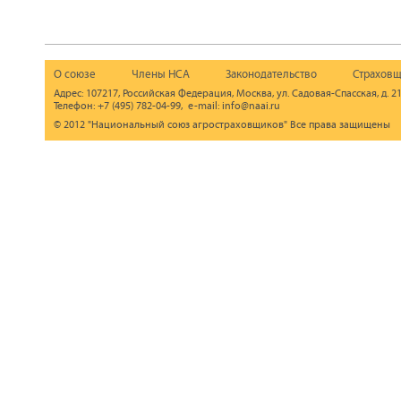
О союзе
Члены НСА
Законодательство
Страховщ
Адрес: 107217, Российская Федерация, Москва, ул. Садовая-Спасская, д. 21
Телефон: +7 (495) 782-04-99, e-mail: info@naai.ru
© 2012 "Национальный союз агростраховщиков" Все права защищены