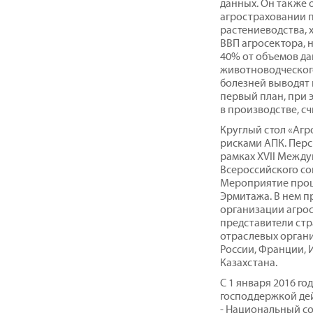
данных. Он также о
агростраховании п
растениеводства, 
ВВП агросектора, 
40% от объемов д
животноводческог
болезней выводят 
первый план, при 
в производстве, с
Круглый стол «Агр
рисками АПК. Перс
рамках XVII Межд
Всероссийского со
Мероприятие прошл
Эрмитажа. В нем п
организации агрос
представители ст
отраслевых органи
России, Франции, 
Казахстана.
С 1 января 2016 го
господдержкой де
- Национальный с