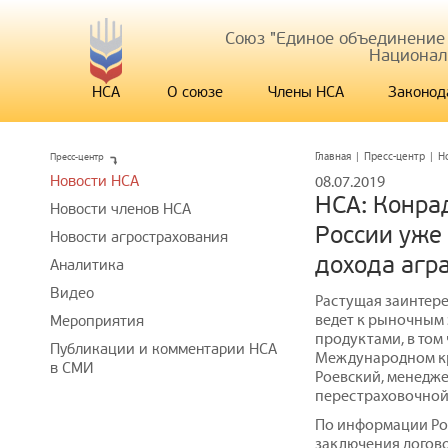
Союз "Единое объединение
Национал
НСА
О союзе
Члены НСА
Законод
Пресс-центр
Главная
|
Пресс-центр
|
Н
Новости НСА
08.07.2019
НСА: Конрад
Новости членов НСА
России уже
Новости агрострахования
дохода агра
Аналитика
Видео
Растущая заинтере
ведет к рыночным
Мероприятия
продуктами, в том 
Публикации и комментарии НСА
Международном кр
в СМИ
Роевский, менедже
перестраховочной 
По информации Pol
заключения догово