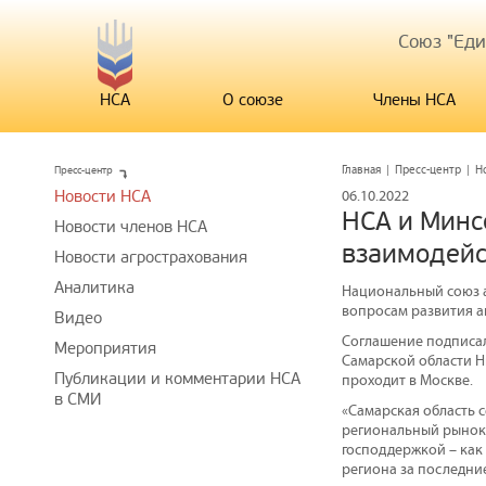
Союз "Ед
НСА
О союзе
Члены НСА
Пресс-центр
Главная
|
Пресс-центр
|
Н
Новости НСА
06.10.2022
НСА и Минс
Новости членов НСА
взаимодейс
Новости агрострахования
Аналитика
Национальный союз а
вопросам развития а
Видео
Соглашение подписал
Мероприятия
Самарской области Н
Публикации и комментарии НСА
проходит в Москве.
в СМИ
«Самарская область 
региональный рынок 
господдержкой – как 
региона за последние