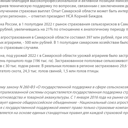
ожным благодаря высокопрофессиональной и активной позиции Минсел
ариев техническую поддержку по вопросам, связанным с заключением 
олучением страховых выплат. Опыт Самарской области может быть интер
ругих регионах», – отметил президент НСА Корней Биждов.
а России, в 1 полугодии 2022 г. рынок страхования сельхозрисков в Сам
н рублей, увеличившись на 21% по отношению к аналогичному периоду п
а агрострахования в Самарской области составил 397 млн рублей, при э
х аграриям, - 500 млн рублей. В 1 полугодии самарским хозяйствам бы
о страховым случаям.
на, под урожай 2022 г. в Самарской области урожай аграриев было застра
ь прошлого года (196 тыс. га). Застрахованное поголовье сельхозживот
в с 30 тыс. годом ранее. В реальных головах в регионе застраховано 29,6 
гатого скота, 24,3 тыс. голов свиней, 1,5 млн голов птицы.
му закону N 260-Ф3 «О государственной поддержке в сфере сельскохозя
ентрализованной системы осуществляется государственная поддержка ст
отноводства и товарной аквакультуры. С 1 января 2016 года на рынке с
вует единое общероссийское объединение - Национальный союз агрос
я с государственной поддержкой имеют право только страховые компа
вляется на основе единых стандартных правил для каждой страховой п