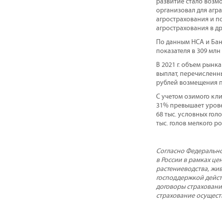
развитие стало возм
организовал для агр
агрострахования и п
агрострахования в д
По данным НСА и Банк
показателя в 309 мл
В 2021 г. объем рынк
выплат, перечисленны
рублей возмещения п
С учетом озимого кли
31% превышает уровен
68 тыс. условных голо
тыс. голов мелкого ро
Согласно Федерально
в России в рамках ц
растениеводства, жив
господдержкой дейст
договоры страховани
страхование осущест