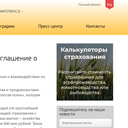
Личный кабинет
Eng
мплекса -
грарию
Пресс-центр
Контакты
оглашение о
ние о взаимодействии по
тва и продовольствия
лотая осень», которая
годня это крупнейший
Подпишитесь на наши
ающий страхование с
новости
вых выплат – хозяйства
е 680 млн рублей. Такое