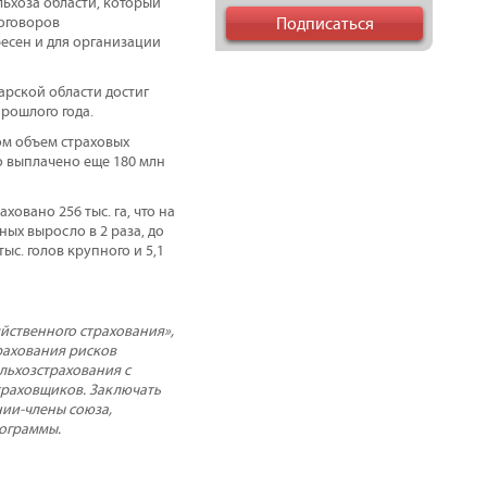
ьхоза области, который
договоров
есен и для организации
арской области достиг
рошлого года.
том объем страховых
ло выплачено еще 180 млн
ховано 256 тыс. га, что на
ных выросло в 2 раза, до
тыс. голов крупного и 5,1
йственного страхования»,
рахования рисков
ельхозстрахования с
траховщиков. Заключать
нии-члены союза,
рограммы.