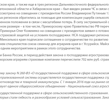
ском крае, а также еще в трех регионах Дальневосточного федеральног
автономной области и Хабаровском крае – был введен режим ЧС в связи
ассмотрена на совещании с президентом России Владимиром Путиным 17
ых регионов обратились за помощью для компенсации ущерба сельхоз
венном положении в связи с масштабами потерь. В силу экстремальной
ном размере – в том числе, Приморскому краю Правительство РФ переч
 Приморья Олег Кожемяко на совещании с президентом заявил о готовнос
 страховой защитой на условиях господдержки. НСА поддержал региона
и Минсельхоз края подписали соглашение о сотрудничестве по развитию 
ием специалистов союза семинар для аграриев края в г. Уссурийск. Май
 одним мероприятием в рамках этого сотрудничества.
Банка России, в период действия закона о господдержке агростраховани
орским аграриям страховые компании перечислили 702 млн руб. страх
му закону N 260-Ф3 «О государственной поддержке в сфере сельскохозя
ентрализованной системы осуществляется государственная поддержка ст
отноводства и товарной аквакультуры. С 1 января 2016 года на рынке с
вует единое общероссийское объединение - Национальный союз агрос
О государственной поддержке в сфере сельскохозяйственного страхован
орых стали гибкость и разнообразие условий сельхозстрахования. Закон