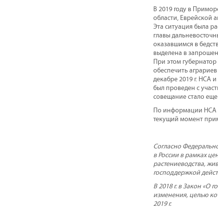
В 2019 году в Примор
области, Еврейской 
Эта ситуация была р
главы дальневосточн
оказавшимся в бедст
выделена в запрошен
При этом губернатор
обеспечить аграриев
декабре 2019 г. НСА 
был проведен с участ
совещание стало еще
По информации НСА и 
текущий момент прим
Согласно Федерально
в России в рамках ц
растениеводства, жив
господдержкой дейст
В 2018 г. в Закон «
изменения, целью кот
2019 г.