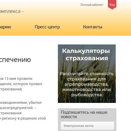
Личный кабинет
Eng
мплекса -
рарию
Пресс-центр
Контакты
еспечению
ов 13 мая провели
ещание, которое провел
страхования,
 наводнениями, убытки
льхозпредприятий. –
Подпишитесь на наши
страхования
новости
е региону в решении этой