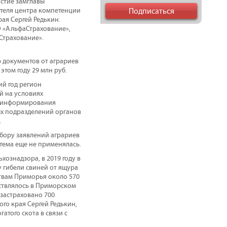
стие замглавы
ителя центра компетенции
ая Сергей Редькин.
О «АльфаСтрахование»,
Страхование».
 документов от аграриев
том году 29 млн руб.
ий год регион
ой на условиях
сы информирования
ых подразделений органов
.
бору заявлений аграриев
тема еще не применялась.
хознадзора, в 2019 году в
 гибели свиней от ящура
твам Приморья около 570
ествлялось в Приморском
 застраховано 700
го края Сергей Редькин,
того скота в связи с