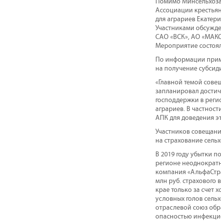
Помимо Минсельхоза 
Ассоциации крестьян
для аграриев Екатер
Участниками обсужде
САО «ВСК», АО «МАКС
Мероприятие состоя
По информации примо
на получение субсиди
«Главной темой совещ
запланировал достичь
господдержки в реги
аграриев. В частнос
АПК для доведения э
Участников совещани
на страхование сель
В 2019 году убытки п
регионе неоднократн
компания «АльфаСтра
млн руб. страхового
крае только за счет 
условных голов сель
отраслевой союз обр
опасностью инфекци