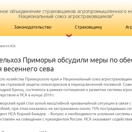
иное объединение страховщиков агропромышленного ко
Национальный союз агростраховщиков"
Законодательство
Страховщику
Аг
овости НСА
ельхоз Приморья обсудили меры по об
я весеннего сева
ого хозяйства Приморского края и Национальный союз агростраховщик
ам страховой защиты сельхозрисков в период весенней посевной. Сов
ндрей Бронц, состоялось в рамках соглашения о развитии системы агро
рством и НСА в конце 2019 г.
морский край стал зоной масштабной чрезвычайной ситуации в связи с
ублей, при этом оказались не застрахованы около 75% пострадавших се
ент НСА Корней Биждов. – Вопрос о необходимости усиления системы 
оставлен на совещании с президентом России. НСА оказывает содействи