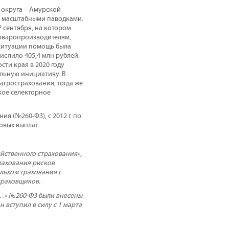
о округа – Амурской
 с масштабными паводками.
 сентября, на котором
товаропроизводителям,
 ситуации помощь была
ислило 405,4 млн рублей.
ти края в 2020 году
льную инициативу. В
агрострахования, тогда же
ское селекторное
я (№260-ФЗ), с 2012 г. по
овых выплат.
йственного страхования»,
рахования рисков
ельхозстрахования с
траховщиков.
ия…» №260-ФЗ были внесены
 вступил в силу с 1 марта