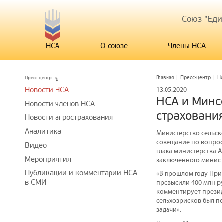
Союз "Ед
НСА
О союзе
Члены НСА
Пресс-центр
Главная
|
Пресс-центр
|
Н
Новости НСА
13.05.2020
НСА и Минс
Новости членов НСА
страховани
Новости агрострахования
Аналитика
Министерство сельск
совещание по вопрос
Видео
глава министерства А
Мероприятия
заключенного министе
Публикации и комментарии НСА
«В прошлом году При
в СМИ
превысили 400 млн р
комментирует презид
сельхозрисков был п
задачи».