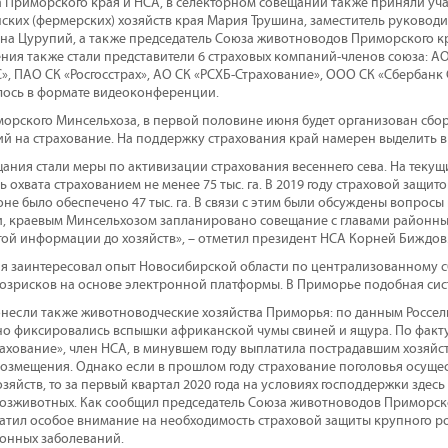
Приморского края и НСА, в селекторном совещании также приняли уча
ских (фермерских) хозяйств края Мария Трушина, заместитель руковод
ина Цурупий, а также председатель Союза животноводов Приморского кр
ния также стали представители 6 страховых компаний-членов союза: А
», ПАО СК «Росгосстрах», АО СК «РСХБ-Страхование», ООО СК «Сбербанк 
лось в формате видеоконференции.
рского Минсельхоза, в первой половине июня будет организован сбор
й на страхование. На поддержку страхования край намерен выделить в э
ания стали меры по активизации страхования весеннего сева. На текущ
 охвата страхованием не менее 75 тыс. га. В 2019 году страховой защит
оне было обеспечено 47 тыс. га. В связи с этим были обсуждены вопро
ти, краевым Минсельхозом запланировано совещание с главами районн
той информации до хозяйств», – отметил президент НСА Корней Биждов
я заинтересовал опыт Новосибирской области по централизованному с
хозрисков на основе электронной платформы. В Приморье подобная сис
онесли также животноводческие хозяйства Приморья: по данным Россель
о фиксировались вспышки африканской чумы свиней и ящура. По факту
хование», член НСА, в минувшем году выплатила пострадавшим хозяйс
 возмещения. Однако если в прошлом году страхование поголовья осущ
хозяйств, то за первый квартал 2020 года на условиях господдержки здесь
хозживотных. Как сообщил председатель Союза животноводов Приморско
атил особое внимание на необходимость страховой защиты крупного рога
онных заболеваний.