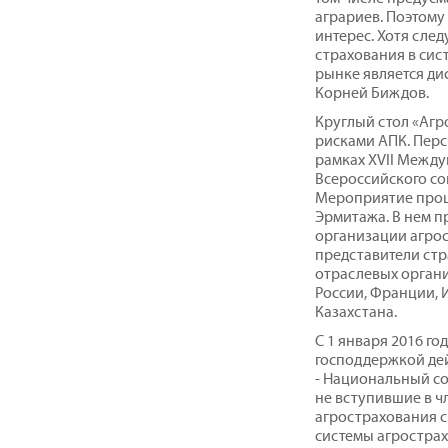
аграриев. Поэтому
интерес. Хотя след
страхования в сис
рынке является ди
Корней Биждов.
Круглый стол «Агр
рисками АПК. Перс
рамках XVII Межд
Всероссийского со
Мероприятие прошл
Эрмитажа. В нем п
организации агрос
представители ст
отраслевых органи
России, Франции, 
Казахстана.
С 1 января 2016 го
господдержкой де
- Национальный с
не вступившие в ч
агрострахования 
системы агростра