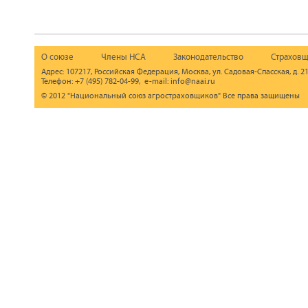
О союзе
Члены НСА
Законодательство
Страховщ
Адрес: 107217, Российская Федерация, Москва, ул. Садовая-Спасская, д. 21
Телефон: +7 (495) 782-04-99, e-mail: info@naai.ru
© 2012 "Национальный союз агростраховщиков" Все права защищены