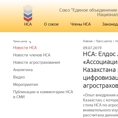
Союз "Единое объединение
Национал
НСА
О союзе
Члены НСА
Законод
Пресс-центр
Главная
|
Пресс-центр
|
Н
Новости НСА
09.07.2019
НСА: Елдос
Новости членов НСА
«Ассоциаци
Новости агрострахования
Казахстана
Аналитика
цифровизац
Видео
агрострахо
Мероприятия
Публикации и комментарии НСА
«Опыт внедрения и
в СМИ
Казахстан, с кото
стола НСА по агро
внимательного изу
рассчитана данная