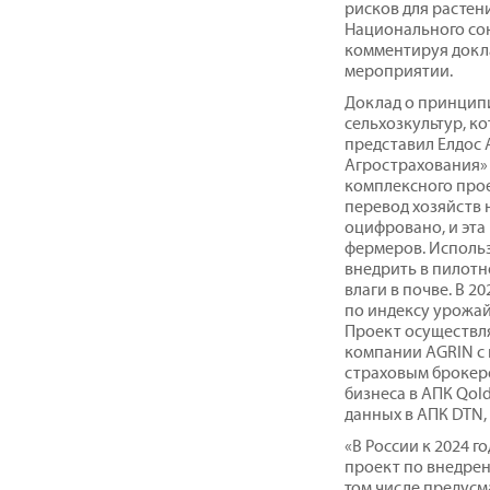
рисков для растени
Национального со
комментируя докла
мероприятии.
Доклад о принцип
сельхозкультур, к
представил Елдос 
Агрострахования» 
комплексного прое
перевод хозяйств 
оцифровано, и эта
фермеров. Исполь
внедрить в пилотн
влаги в почве. В 2
по индексу урожай
Проект осуществля
компании AGRIN с 
страховым брокер
бизнеса в АПК Qol
данных в АПК DTN, 
«В России к 2024 
проект по внедрен
том числе предусм