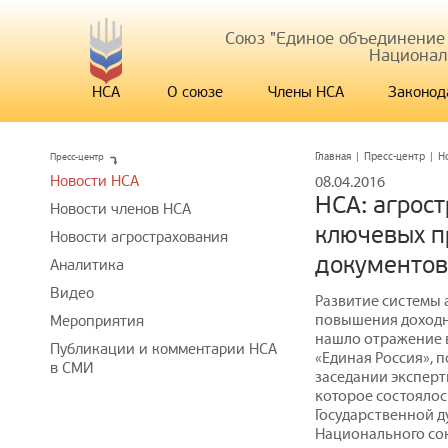
Союз "Единое объединение
Национал
НСА
О союзе
Члены НСА
Законод
Пресс-центр
Главная
|
Пресс-центр
|
Н
Новости НСА
08.04.2016
НСА: агрос
Новости членов НСА
ключевых п
Новости агрострахования
документов
Аналитика
Видео
Развитие системы 
повышения доходн
Мероприятия
нашло отражение 
Публикации и комментарии НСА
«Единая Россия», 
в СМИ
заседании эксперт
которое состоялос
Государственной д
Национального со