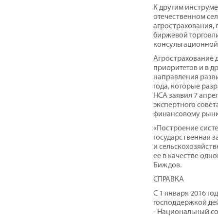
К другим инструм
отечественном се
агрострахования, 
биржевой торговл
консультационной
Агрострахование 
приоритетов и в д
направления разви
года, которые раз
НСА заявил 7 апре
экспертного совет
финансовому рынк
«Построение сист
государственная з
и сельскохозяйств
ее в качестве одно
Биждов.
СПРАВКА
С 1 января 2016 го
господдержкой де
- Национальный с