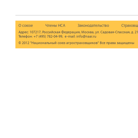
О союзе
Члены НСА
Законодательство
Страховщ
Адрес: 107217, Российская Федерация, Москва, ул. Садовая-Спасская, д. 21
Телефон: +7 (495) 782-04-99, e-mail: info@naai.ru
© 2012 "Национальный союз агростраховщиков" Все права защищены