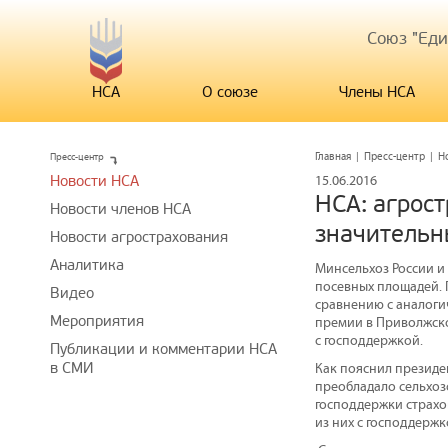
Союз "Ед
НСА
О союзе
Члены НСА
Пресс-центр
Главная
|
Пресс-центр
|
Н
Новости НСА
15.06.2016
НСА: агрос
Новости членов НСА
значительн
Новости агрострахования
Аналитика
Минсельхоз России и
посевных площадей. П
Видео
сравнению с аналогич
Мероприятия
премии в Приволжском
с господдержкой.
Публикации и комментарии НСА
в СМИ
Как пояснил президе
преобладало сельхоз
господдержки страхо
из них с господдержко