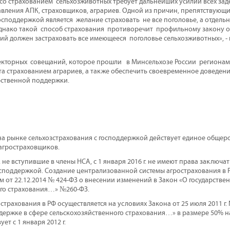
со страхованием сельхозживотных требует дальнейших усилий всех зад
авления АПК, страховщиков, аграриев. Одной из причин, препятствующ
осподдержкой является желание страховать не все поголовье, а отдель
днако такой способ страхования противоречит профильному закону о 
рий должен застраховать все имеющееся поголовье сельхозживотных», 
екторных совещаний, которое прошли в Минсельхозе России регионам
а страхованием аграриев, а также обеспечить своевременное доведени
рственной поддержки.
а на рынке сельхозстрахования с господдержкой действует единое общер
агростраховщиков.
не вступившие в члены НСА, с 1 января 2016 г. не имеют права заключа
осподдержкой. Создание централизованной системы агрострахования в
 от 22.12.2014 № 424-ФЗ о внесении изменений в Закон «О государстве
го страхования…» №260-ФЗ.
трахования в РФ осуществляется на условиях Закона от 25 июля 2011 г. 
держке в сфере сельскохозяйственного страхования…» в размере 50% 
ет с 1 января 2012 г.