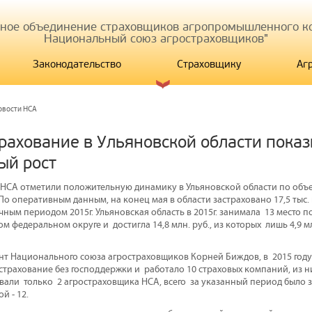
иное объединение страховщиков агропромышленного ко
Национальный союз агростраховщиков"
Законодательство
Страховщику
Аг
овости НСА
трахование в Ульяновской области пока
ый рост
 НСА отметили положительную динамику в Ульяновской области по объ
о оперативным данным, на конец мая в области застраховано 17,5 тыс. 
ным периодом 2015г. Ульяновская область в 2015г. занимала 13 место 
 федеральном округе и достигла 14,8 млн. руб., из которых лишь 4,9 мл
нт Национального союза агростраховщиков Корней Биждов, в 2015 году
страхование без господдержки и работало 10 страховых компаний, из н
вали только 2 агростраховщика НСА, всего за указанный период было 
й - 12.