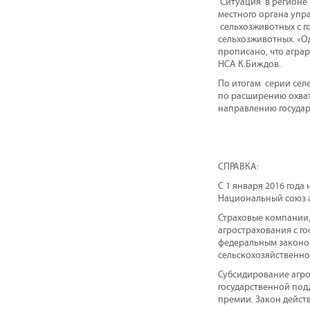
Ситуация в регионе 
местного органа упр
сельхозживотных с г
сельхозживотных. «О
прописано, что агра
НСА К.Биждов.
По итогам серии сел
по расширению охват
направлению госуда
СПРАВКА:
С 1 января 2016 год
Национальный союз 
Страховые компании, 
агрострахования с г
федеральным законом
сельскохозяйственно
Субсидирование агрос
государственной под
премии. Закон действу