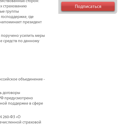
ействованных сторон:
их страхованию
ные группы
господдержке, где
- напоминает президент
 поручено усилить меры
е средств по данному
оссийское объединение -
ть договоры
 РФ предусмотрено
нной поддержке в сфере
N 260-ФЗ «О
начисленной страховой