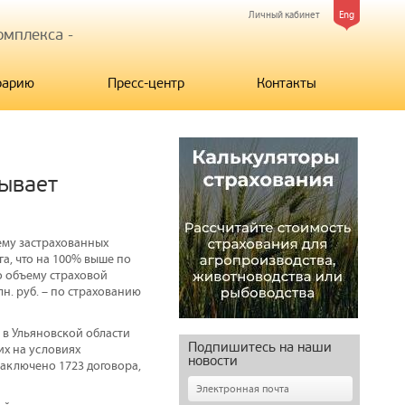
Личный кабинет
Eng
мплекса -
рарию
Пресс-центр
Контакты
зывает
ему застрахованных
га, что на 100% выше по
по объему страховой
н. руб. – по страхованию
 в Ульяновской области
Подпишитесь на наши
их на условиях
новости
заключено 1723 договора,