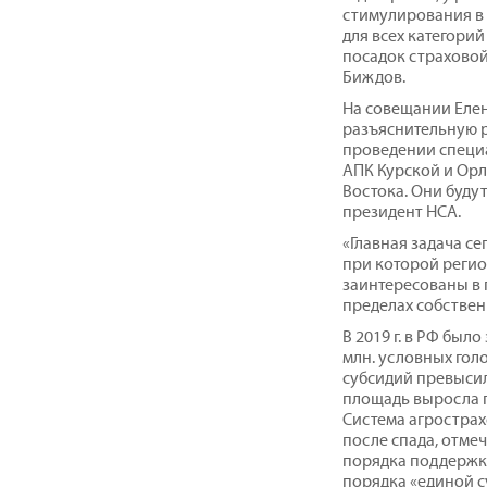
стимулирования в
для всех категорий
посадок страховой
Биждов.
На совещании Еле
разъяснительную р
проведении специ
АПК Курской и Орл
Востока. Они буду
президент НСА.
«Главная задача се
при которой реги
заинтересованы в 
пределах собствен
В 2019 г. в РФ было
млн. условных гол
субсидий превысил
площадь выросла по
Система агростра
после спада, отмеч
порядка поддержки
порядка «единой с