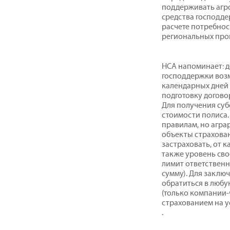
поддерживать агро
средства господде
расчете потребнос
региональных про
НСА напоминает: д
господдержки возм
календарных дней 
подготовку догово
Для получения суб
стоимости полиса.
правилам, но агра
объекты страхован
застраховать, от к
также уровень сво
лимит ответственн
сумму). Для заклю
обратиться в любу
(только компании-
страхованием на у
.