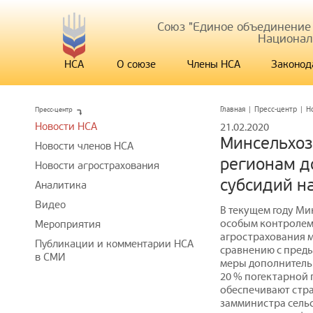
Союз "Единое объединение
Национал
НСА
О союзе
Члены НСА
Законод
Пресс-центр
Главная
|
Пресс-центр
|
Н
Новости НСА
21.02.2020
Минсельхоз
Новости членов НСА
регионам д
Новости агрострахования
субсидий н
Аналитика
Видео
В текущем году Ми
особым контролем
Мероприятия
агрострахования м
Публикации и комментарии НСА
сравнению с преды
в СМИ
меры дополнитель
20 % погектарной 
обеспечивают стра
замминистра сельс