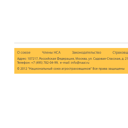
О союзе
Члены НСА
Законодательство
Страховщ
Адрес: 107217, Российская Федерация, Москва, ул. Садовая-Спасская, д. 21
Телефон: +7 (495) 782-04-99, e-mail: info@naai.ru
© 2012 "Национальный союз агростраховщиков" Все права защищены