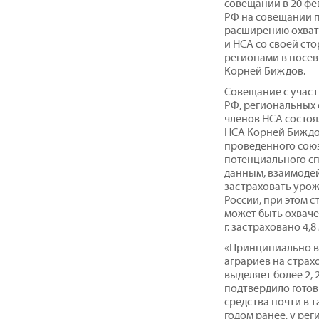
совещании в 20 фе
РФ на совещании 
расширению охвата
и НСА со своей ст
регионами в посев
Корней Биждов.
Совещание с учас
РФ, региональных 
членов НСА состо
НСА Корней Биждов
проведенного сою
потенциального сп
данным, взаимоде
застраховать урож
России, при этом 
может быть охвачен
г. застраховано 4,8 
«Принципиально ва
аграриев на страх
выделяет более 2, 
подтвердило гото
средства почти в т
годом ранее, у ре