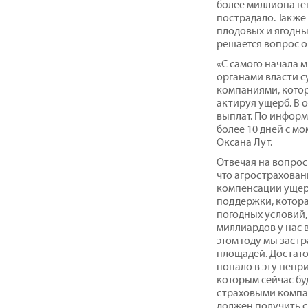
более миллиона гек
пострадало. Также
плодовых и ягодны
решается вопрос о
«С самого начала 
органами власти с
компаниями, котор
актируя ущерб. В 
выплат. По информ
более 10 дней с м
Оксана Лут.
Отвечая на вопрос
что агрострахован
компенсации ущерб
поддержки, котора
погодных условий, 
миллиардов у нас 
этом году мы заст
площадей. Достато
попало в эту непр
которым сейчас бу
страховыми компан
должен получить с