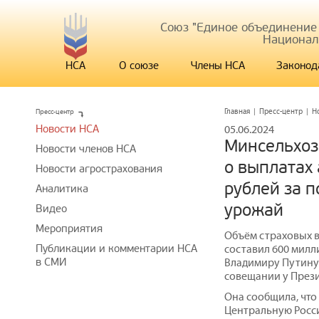
Союз "Единое объединение
Национал
НСА
О союзе
Члены НСА
Законод
Пресс-центр
Главная
|
Пресс-центр
|
Н
Новости НСА
05.06.2024
Минсельхоз
Новости членов НСА
о выплатах
Новости агрострахования
рублей за 
Аналитика
урожай
Видео
Мероприятия
Объём страховых в
Публикации и комментарии НСА
составил 600 милл
в СМИ
Владимиру Путину 
совещании у Прези
Она сообщила, что
Центральную Росси