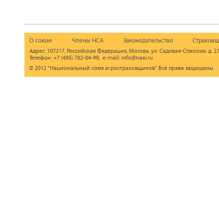
О союзе
Члены НСА
Законодательство
Страховщ
Адрес: 107217, Российская Федерация, Москва, ул. Садовая-Спасская, д. 21
Телефон: +7 (495) 782-04-99, e-mail: info@naai.ru
© 2012 "Национальный союз агростраховщиков" Все права защищены