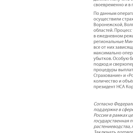
своевременно и в 
По данным операт
осуществили стра
Воронежской, Волг
областей. Процесс
в ежедневном реж
региональные Мин
все от них завися
максимально опер
убытков. Особую 
подход и сверхоп
процедуры выплат
Страхование» и «Р
количество и объё
президент НСА Ко
Согласно Федераль
поддержке в сфере
России в рамках ц
государственная 
растениеводства, 
Заключать договор