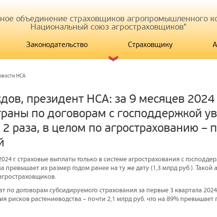
иное объединение страховщиков агропромышленного ко
Национальный союз агростраховщиков"
Законодательство
Страховщику
А
овости НСА
дов, президент НСА: за 9 месяцев 2024
траны по договорам с господдержкой у
 2 раза, в целом по агрострахованию – 
й
2024 г. страховые выплаты только в системе агрострахования с господде
аза превышает их размер годом ранее на ту же дату (1,3 млрд руб.). Такой
агростраховщиков.
т по договорам субсидируемого страхования за первые 3 квартала 2024 
я рисков растениеводства – почти 2,1 млрд руб. что на 89% превышает 