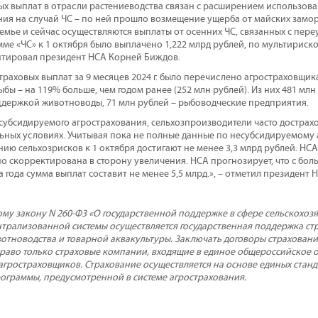
вых выплат в отрасли растениеводства связан с расширением использов
ия на случай ЧС – по ней прошло возмещение ущерба от майских замор
мье и сейчас осуществляются выплаты от осенних ЧС, связанных с пер
ме «ЧС» к 1 октября было выплачено 1,222 млрд рублей, по мультириск
нтировал президент НСА Корней Биждов.
траховых выплат за 9 месяцев 2024 г. было перечислено агростраховщи
бы – на 119% больше, чем годом ранее (252 млн рублей). Из них 481 мл
ддержкой животноводы, 71 млн рублей – рыбоводческие предприятия.
субсидируемого агрострахования, сельхозпроизводители часто достра
ьных условиях. Учитывая пока не полные данные по несубсидируемому 
ию сельхозрисков к 1 октября достигают не менее 3,3 млрд рублей. НСА 
но скорректирована в сторону увеличения. НСА прогнозирует, что с бо
 года сумма выплат составит не менее 5,5 млрд.», – отметил президент
му закону N 260-Ф3 «О государственной поддержке в сфере сельскохозя
ентрализованной системы осуществляется государственная поддержка ст
вотноводства и товарной аквакультуры. Заключать договоры страховани
аво только страховые компании, входящие в единое общероссийское о
гростраховщиков. Страхование осуществляется на основе единых станд
ограммы, предусмотренной в системе агрострахования.