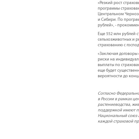
«Резкий рост страхо
программы страхован
Центральном Чернозе
и Сибири. По програм
рублей», - прокомме
Еще 552 млн рублей с
сельхозживотных и ры
страхованию с госпо
«Заключая договоры 
риски на индивидуал
выплаты по страхован
еще будет существен
вероятности до конца
Согласно Федерально
в России в рамках ц
растениеводства, жи
поддержкой имеют пр
Национальный союз а
каждой страховой пр