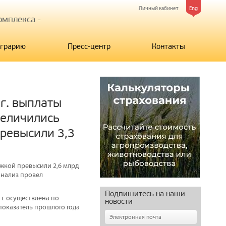
Личный кабинет
Eng
мплекса -
грарию
Пресс-центр
Контакты
 г. выплаты
величились
превысили 3,3
ржкой превысили 2,6 млрд
 анализ провел
Подпишитесь на наши
г. осуществлена по
новости
показатель прошлого года