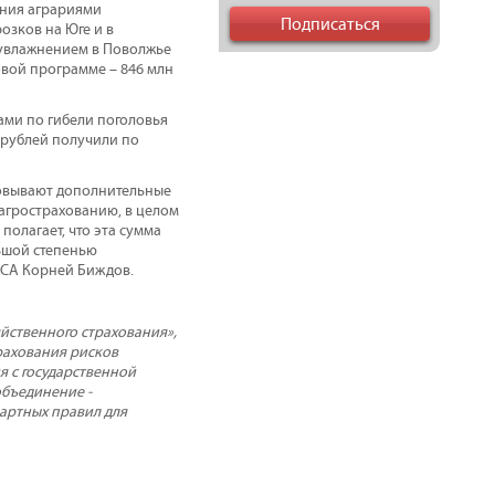
ания аграриями
озков на Юге и в
еувлажнением в Поволжье
овой программе – 846 млн
ками по гибели поголовья
н рублей получили по
ховывают дополнительные
агрострахованию, в целом
полагает, что эта сумма
льшой степенью
 НСА Корней Биждов.
йственного страхования»,
рахования рисков
я с государственной
бъединение -
артных правил для