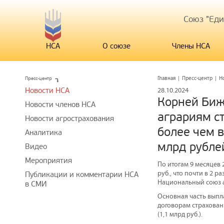
Союз "Ед
НСА
О союзе
Члены НСА
Пресс-центр
Главная
|
Пресс-центр
|
Н
Новости НСА
28.10.2024
Корней Биж
Новости членов НСА
аграриям с
Новости агрострахования
более чем в
Аналитика
млрд рубле
Видео
Мероприятия
По итогам 9 месяцев 
руб., что почти в 2 р
Публикации и комментарии НСА
Национальный союз 
в СМИ
Основная часть выпла
договорам страховани
(1,1 млрд руб.).