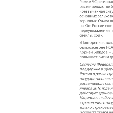
Режим ЧС регионал
растениеводстве бы
чрезвычайная ситу
основных сельхозк
зерновых. Сумма в
на Юге России еще
переувлажнения п
свеклы, сои».
«Повторения стол
сельхозсезоне НСА
Корней Биждов. – 
повышает риски дл
Согласно Федераль
поддержке в сфере
России в рамках ц
государственная 
растениеводства, 
января 2016 года 
действует единое
Национальный сою
страхования с го
только страховые 
осуществляется на