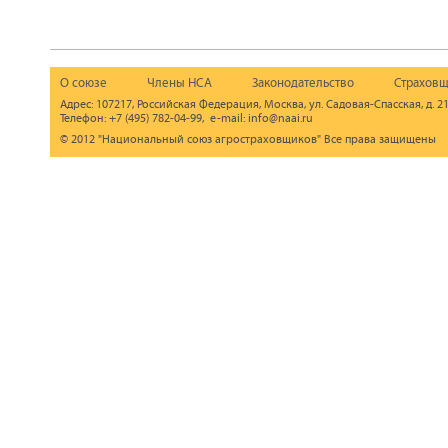
О союзе
Члены НСА
Законодательство
Страховщ
Адрес: 107217, Российская Федерация, Москва, ул. Садовая-Спасская, д. 21
Телефон: +7 (495) 782-04-99, e-mail: info@naai.ru
© 2012 "Национальный союз агростраховщиков" Все права защищены