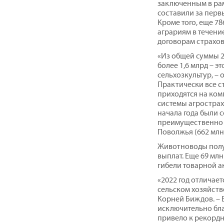
заключенным в ра
составили за первы
Кроме того, еще 7
аграриям в течени
договорам страхов
«Из общей суммы 2
более 1,6 млрд – э
сельхозкультур, –
Практически все с
приходятся на ком
системы агрострах
начала года были 
преимущественно 
Поволжья (662 млн 
Животноводы получ
выплат. Еще 69 мл
гибели товарной а
«2022 год отличае
сельском хозяйств
Корней Биждов. – 
исключительно бла
привело к рекордн