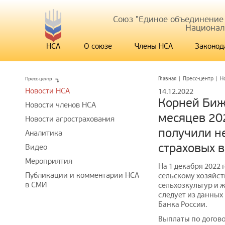
Союз "Единое объединение
Национал
НСА
О союзе
Члены НСА
Законод
Пресс-центр
Главная
|
Пресс-центр
|
Н
Новости НСА
14.12.2022
Корней Биж
Новости членов НСА
месяцев 202
Новости агрострахования
получили н
Аналитика
страховых 
Видео
Мероприятия
На 1 декабря 2022
Публикации и комментарии НСА
сельскому хозяйст
в СМИ
сельхозкультур и ж
следует из данных
Банка России.
Выплаты по догово