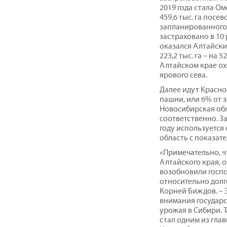
2019 года стала Ом
459,6 тыс. га посе
запланированного 
застраховано в 10 
оказался Алтайски
223,2 тыс. га – на 
Алтайском крае ох
ярового сева.
Далее идут Красноя
пашни, или 6% от 
Новосибирская обла
соответственно. За
году используется
область с показател
«Примечательно, ч
Алтайского края, 
возобновили госп
относительно долг
Корней Биждов. – 
внимания государс
урожая в Сибири. Т
стал одним из гла