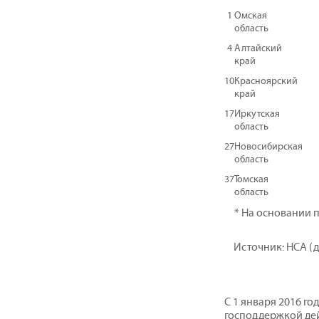
1
Омская
область
4
Алтайский
край
10
Красноярский
край
17
Иркутская
область
27
Новосибирская
область
37
Томская
область
* На основании 
Источник: НСА (д
С 1 января 2016 го
господдержкой де