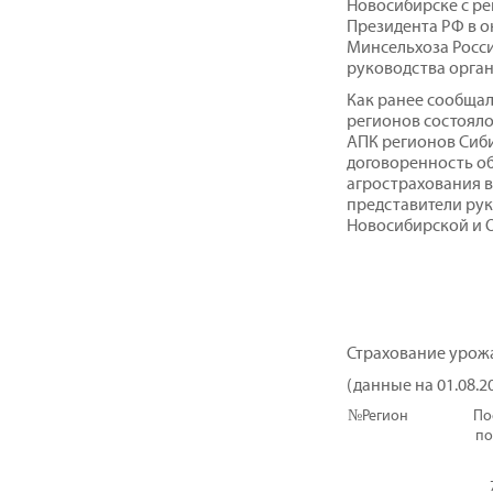
Новосибирске с р
Президента РФ в о
Минсельхоза Росси
руководства орган
Как ранее сообщал 
регионов состояло
АПК регионов Сиби
договоренность о
агрострахования в
представители рук
Новосибирской и О
Страхование урожа
(данные на 01.08.2
№
Регион
По
по