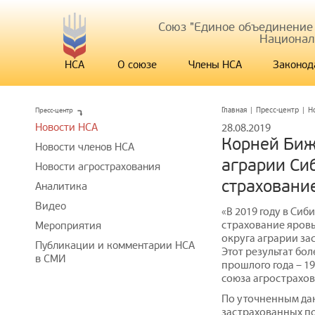
Союз "Единое объединение
Национал
НСА
О союзе
Члены НСА
Законод
Пресс-центр
Главная
|
Пресс-центр
|
Н
Новости НСА
28.08.2019
Корней Биж
Новости членов НСА
аграрии Сиб
Новости агрострахования
страхование
Аналитика
Видео
«В 2019 году в Си
страхование яровы
Мероприятия
округа аграрии за
Публикации и комментарии НСА
Этот результат бол
в СМИ
прошлого года – 19
союза агрострахо
По уточненным да
застрахованных по