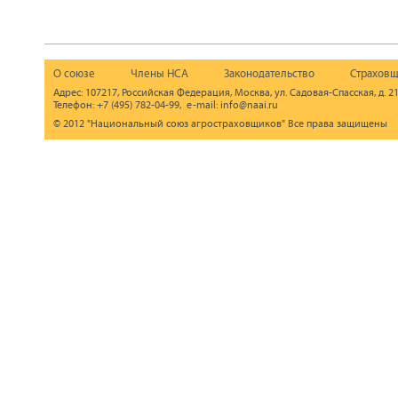
О союзе
Члены НСА
Законодательство
Страховщ
Адрес: 107217, Российская Федерация, Москва, ул. Садовая-Спасская, д. 21
Телефон: +7 (495) 782-04-99, e-mail: info@naai.ru
© 2012 "Национальный союз агростраховщиков" Все права защищены