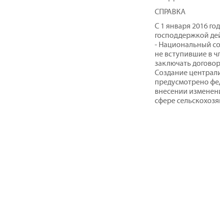
СПРАВКА
С 1 января 2016 го
господдержкой де
- Национальный с
не вступившие в чл
заключать договор
Создание централ
предусмотрено фед
внесении изменени
сфере сельскохоз