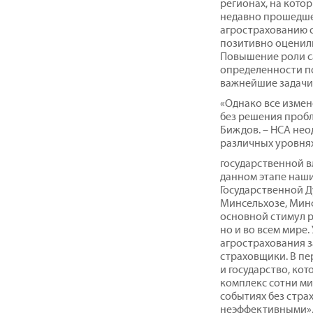
регионах, на кото
недавно прошедше
агрострахованию 
позитивно оценили
Повышение роли с
определенности по
важнейшие задачи
«Однако все измен
без решения пробл
Биждов. – НСА нео
различных уровня
государственной в
данном этапе наш
Государственной Д
Минсельхозе, Минф
основной стимул р
но и во всем мире.
агрострахования з
страховщики. В пе
и государство, ко
комплекс сотни ми
событиях без стра
неэффективными»