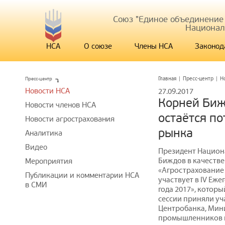
Союз "Единое объединение
Национал
НСА
О союзе
Члены НСА
Законод
Пресс-центр
Главная
|
Пресс-центр
|
Н
Новости НСА
27.09.2017
Корней Биж
Новости членов НСА
остаётся п
Новости агрострахования
рынка
Аналитика
Видео
Президент Национ
Биждов в качестве
Мероприятия
«Агрострахование 
Публикации и комментарии НСА
участвует в IV Еж
в СМИ
года 2017», которы
сессии приняли уч
Центробанка, Мини
промышленников и