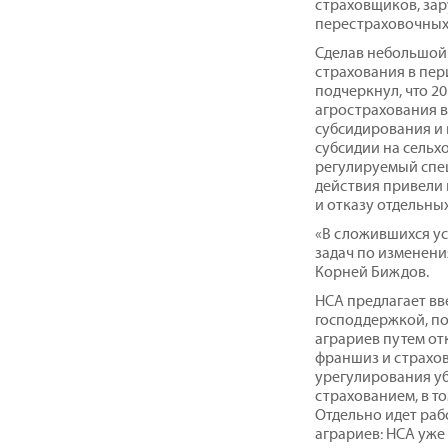
страховщиков, зар
перестраховочных
Сделав небольшой 
страхования в пери
подчеркнул, что 20
агрострахования в
субсидирования и 
субсидии на сельх
регулируемый спе
действия привели
и отказу отдельны
«В сложившихся ус
задач по изменени
Корней Биждов.
НСА предлагает вв
господдержкой, по
аграриев путем от
франшиз и страхов
урегулирования уб
страхованием, в то
Отдельно идет ра
аграриев: НСА уже