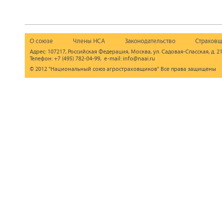
О союзе
Члены НСА
Законодательство
Страховщ
Адрес: 107217, Российская Федерация, Москва, ул. Садовая-Спасская, д. 21
Телефон: +7 (495) 782-04-99, e-mail: info@naai.ru
© 2012 "Национальный союз агростраховщиков" Все права защищены