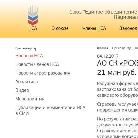
Союз "Единое объединение
Национал
НСА
О союзе
Члены НСА
Законод
Пресс-центр
Главная
|
Пресс-центр
|
Н
Новости НСА
04.12.2017
АО СК «РСХ
Новости членов НСА
21 млн руб
Новости агрострахования
Аналитика
Радужная форель в
застрахована от б
Видео
садкового оборудо
Мероприятия
Страховым случаем
Публикации и комментарии НСА
повреждения садко
в СМИ
По результатам р
документов случай
Страхование» выпл
условиями договор