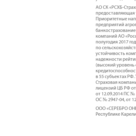
АО СК «РСХБ-Страх
предоставляющая 
Приоритетные напр
предприятий агро
банкострахование.
компаний АО «Росс
полугодия 2017 го
по сельскохозяйс
устойчивость ком
надежности рейтин
(высокий уровень
кредитоспособност
в 55 субъектах РФ.
Страховая компани
лицензий ЦБ РФ от 
от 12.09.2014 ПС № 
ОС № 2947-04, от 1
ООО «СЕРЕБРО ОНЕ
Республике Карели